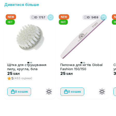
Дивитися більше
NEW
NEW
N
ID: 1757
ID: 5459
HIT
HIT
H
Щітка для струшування
Пилочка для нігтів Global
С
пилу, кругла, біла
Fashion 150/150
у
25
25
UAH
UAH
5
(485 оцінки)
В кошик
В кошик