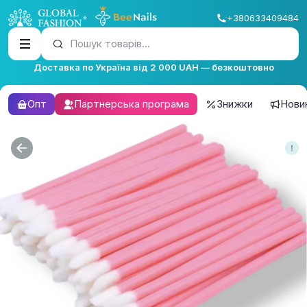
+380633409484
Пошук товарів...
Доставка по Україна від 2 000 UAH — безкоштовно
Опт
Партнерська програма
Знижки
Нови