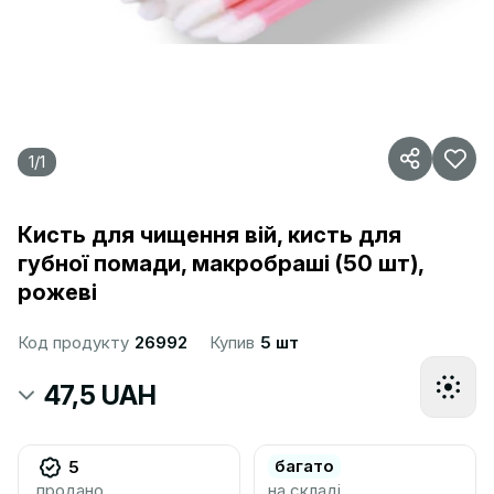
1
/
1
Кисть для чищення вій, кисть для
губної помади, макробраші (50 шт),
рожеві
Код продукту
26992
Купив
5 шт
47,5 UAH
багато
5
продано
на складі