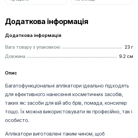
Додаткова інформація
Додаткова інформація
....................................................................................................
Вага товару з упаковкою
23 г
...............................................................................................
Довжина
9.2 см
Опис
Багатофункціональні аплікатори ідеально підходять
для ефективного нанесення косметичних засобів,
таких як: засоби для вій або брів, помада, консилер
тощо. Їх можна використовувати як професійно, так і
особисто.
Аплікатори виготовлені таким чином, щоб