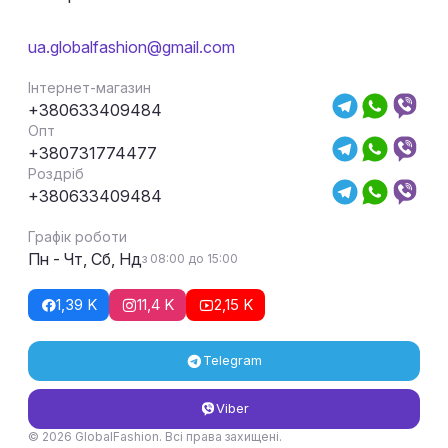
ua.globalfashion@gmail.com
Інтернет-магазин
+380633409484
Опт
+380731774477
Роздріб
+380633409484
Графік роботи
Пн - Чт, Сб, Нд
з 08:00 до 15:00
1,39 K
11,4 K
2,15 K
Telegram
Viber
© 2026 GlobalFashion. Всі права захищені.