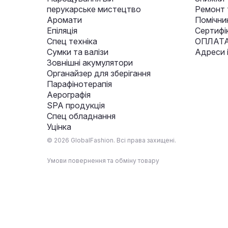
перукарське мистецтво
Ремонт 
Аромати
Помічни
Епіляція
Сертифі
Спец техніка
ОПЛАТА
Сумки та валізи
Адреси 
Зовнішні акумулятори
Органайзер для зберігання
Парафінотерапія
Аерографія
SPA продукція
Спец обладнання
Уцінка
© 2026 GlobalFashion. Всі права захищені.
Умови повернення та обміну товару