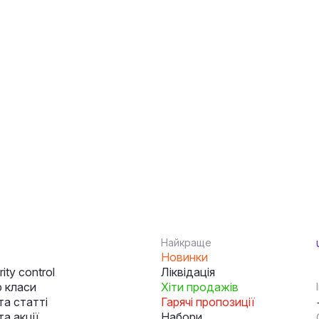
Найкраще
Новинки
ity control
Ліквідація
 класи
Хіти продажів
та статті
Гарячі пропозиції
а акції
Набори