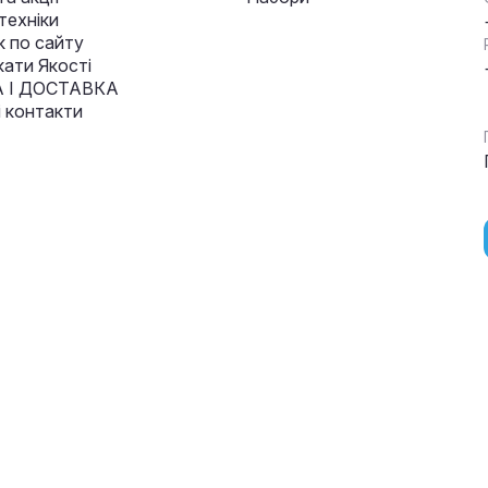
техніки
к по сайту
кати Якості
 І ДОСТАВКА
і контакти