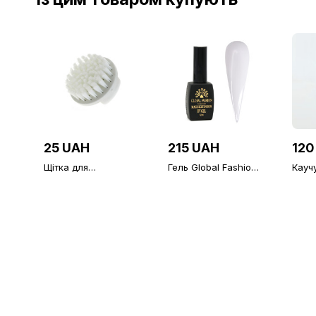
25 UAH
215 UAH
120
Щітка для
Гель Global Fashion
Кауч
струшування пилу,
Magic-Extension 02,
Rubb
кругла, біла
12 мл
Elite
(8 мл