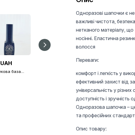
Одноразові шапочки є не
важливі чистота, безпека
нетканого матеріалу, що 
носінні. Еластична резин
волосся
Переваги:
 UAH
15 UAH
36 UAH
укова база
Пилочки для нігтів
Палетка для клею
комфорт і легкість у вико
er base Black
Global Fashion (1 шт.)
нарощування вій, 2
 Global Fashion
ефективний захист від з
лунок, набір, 10 шт
)
універсальність у різних 
доступність і зручність 
Одноразова шапочка – це
та професійних стандарті
Опис товару: