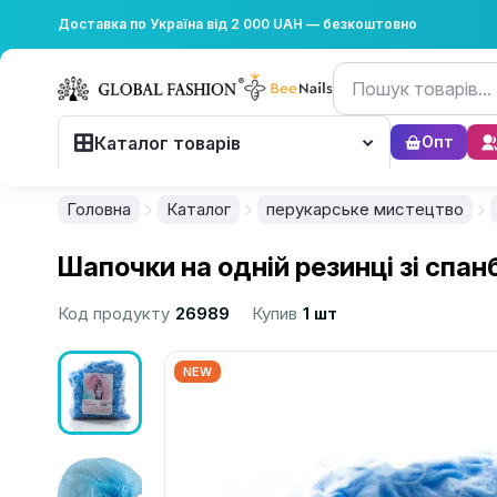
Доставка по Україна від 2 000 UAH — безкоштовно
Каталог товарів
Опт
Головна
Каталог
перукарське мистецтво
Шапочки на одній резинці зі спан
Код продукту
26989
Купив
1 шт
NEW