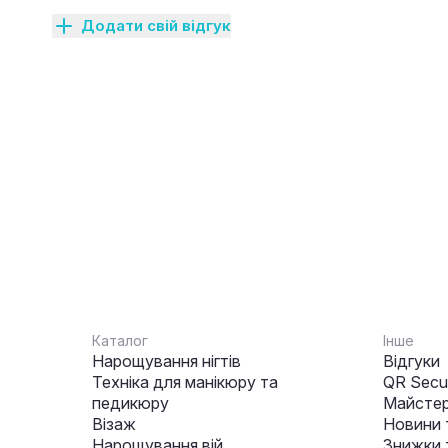
Додати свій відгук
Каталог
Інше
Нарощування нігтів
Відгуки
Техніка для манікюру та
QR Secur
педикюру
Майстер
Візаж
Новини 
Нарощування вій
Знижки т