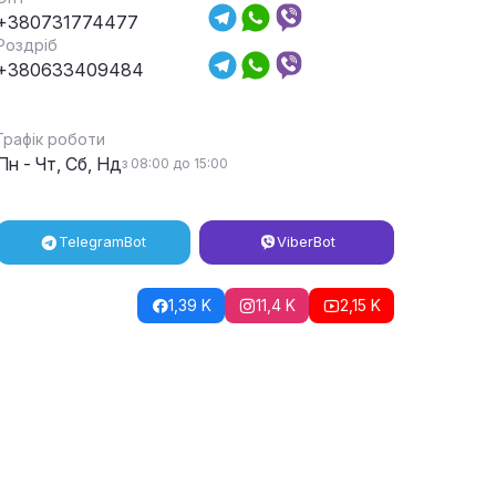
+380731774477
Роздріб
+380633409484
Графік роботи
Пн - Чт, Сб, Нд
з 08:00 до 15:00
Telegram
Bot
Viber
Bot
1,39 K
11,4 K
2,15 K