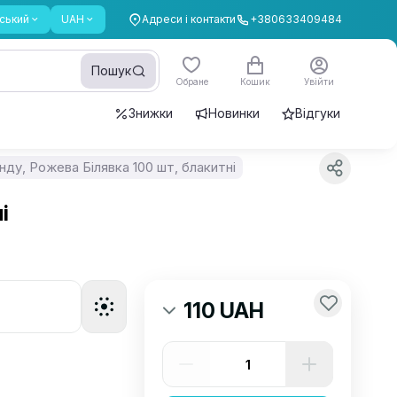
ський
UAH
Адреси і контакти
+380633409484
Пошук
Обране
Кошик
Увійти
Знижки
Новинки
Відгуки
нду, Рожева Білявка 100 шт, блакитні
і
110 UAH