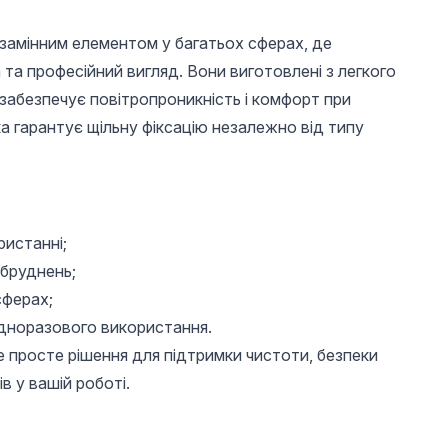
замінним елементом у багатьох сферах, де
 та професійний вигляд. Вони виготовлені з легкого
забезпечує повітропроникність і комфорт при
ка гарантує щільну фіксацію незалежно від типу
150 UAH
150 UAH
100 
Камуфлююча база
Камуфлююча база
Гель ла
ристанні;
6
для нігтів, Hema free
для нігтів, Hema free
26D Bee
абруднень;
01, 8 мл
28, 8 мл
мл)
сферах;
одноразового використання.
 просте рішення для підтримки чистоти, безпеки
в у вашій роботі.