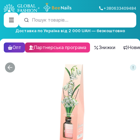
+380633409484
Пошук товарів...
Доставка по Україна від 2 000 UAH — безкоштовно
Опт
Партнерська програма
Знижки
Нови