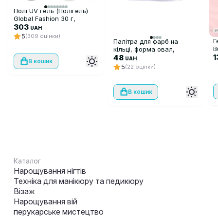
Полі UV гель (Полігель)
Global Fashion 30 г,
прозорий 09
303
UAH
5
(309 оцінки)
Г
Палітра для фарб на
B
кільці, форма овал,
B
1
прозора, 50 шт
48
UAH
В кошик
5
(22 оцінки)
В кошик
Каталог
Нарощування нігтів
Техніка для манікюру та педикюру
Візаж
Нарощування вій
перукарське мистецтво