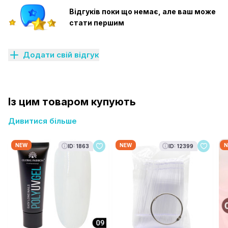
Відгуків поки що немає, але ваш може
стати першим
Додати свій відгук
Із цим товаром купують
Дивитися більше
NEW
NEW
N
ID: 1863
ID: 12399