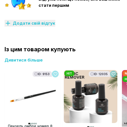
стати першим
Додати свій відгук
Із цим товаром купують
Дивитися більше
HIT
N
ID: 9153
ID: 12035
H
Пензель омбре номер 8