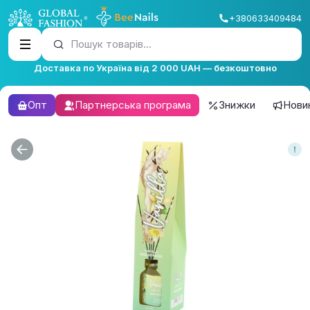
+380633409484
Пошук товарів...
Доставка по Україна від 2 000 UAH — безкоштовно
Опт
Партнерська програма
Знижки
Нови