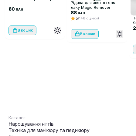
Рідина для зняття гель-
лаку Magic Remover
80
UAH
Global Fashion, 15 ml
88
UAH
Т
5
(146 оцінки)
S
F
2
В кошик
В кошик
Каталог
Нарощування нігтів
Техніка для манікюру та педикюру