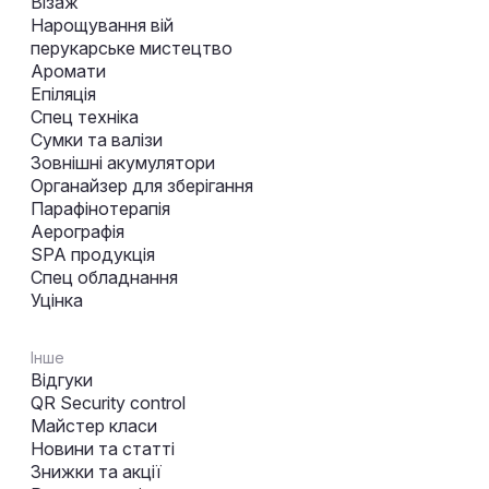
Візаж
Нарощування вій
перукарське мистецтво
Аромати
Епіляція
Спец техніка
Сумки та валізи
Зовнішні акумулятори
Органайзер для зберігання
Парафінотерапія
Аерографія
SPA продукція
Спец обладнання
Уцінка
Інше
Відгуки
QR Security control
Майстер класи
Новини та статті
Знижки та акції