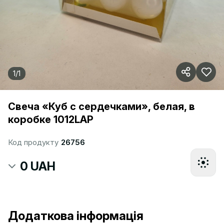
1
/
1
Свеча «Куб с сердечками», белая, в
коробке 1012LAP
Код продукту
26756
0 UAH
Додаткова інформація