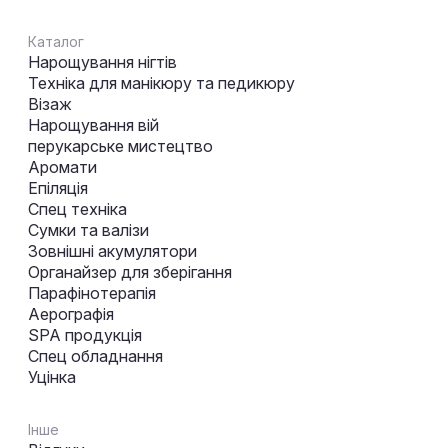
Каталог
Нарощування нігтів
Техніка для манікюру та педикюру
Візаж
Нарощування вій
перукарське мистецтво
Аромати
Епіляція
Спец техніка
Сумки та валізи
Зовнішні акумулятори
Органайзер для зберігання
Парафінотерапія
Аерографія
SPA продукція
Спец обладнання
Уцінка
Інше