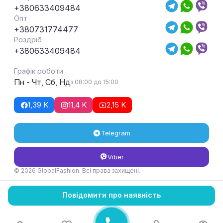
+380633409484
Опт
+380731774477
Роздріб
+380633409484
Графік роботи
Пн - Чт, Сб, Нд
з 08:00 до 15:00
1,39 K
11,4 K
2,15 K
Telegram
Viber
© 2026 GlobalFashion. Всі права захищені.
Умови повернення та обміну товару
Повідомити про наявність