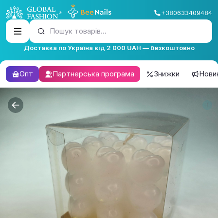
+380633409484
Пошук товарів...
Доставка по Україна від 2 000 UAH — безкоштовно
Опт
Партнерська програма
Знижки
Нови