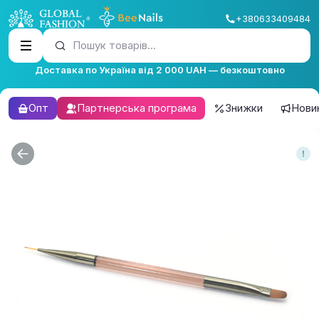
+380633409484
Пошук товарів...
Доставка по Україна від 2 000 UAH — безкоштовно
Опт
Партнерська програма
Знижки
Нови