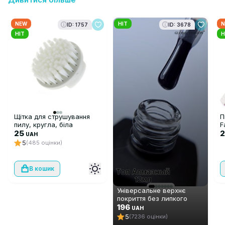
NEW
HIT
N
ID: 1757
ID: 3678
HIT
H
Щітка для струшування
П
пилу, кругла, біла
F
25
UAH
5
(485 оцінки)
В кошик
Універсальне верхнє
покриття без липкого
шару Global Fashion TOP-
196
UAH
Алмазний (топ/фініш), 12
5
(7236 оцінки)
мл