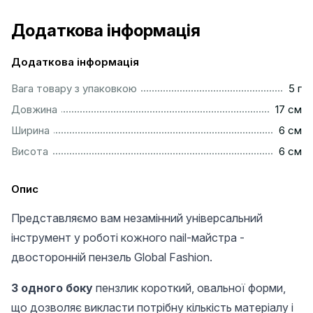
Додаткова інформація
Додаткова інформація
......................................................................................................
Вага товару з упаковкою
5 г
.................................................................................................
Довжина
17 см
..................................................................................................
Ширина
6 см
..................................................................................................
Висота
6 см
Опис
Представляємо вам незамінний універсальний
інструмент у роботі кожного nail-майстра -
двосторонній пензель Global Fashion.
З одного боку
пензлик короткий, овальної форми,
що дозволяє викласти потрібну кількість матеріалу і