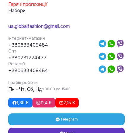
Гарячі пропозиції
Набори
ua.globalfashion@gmail.com
Інтернет-магазин
+380633409484
Опт
+380731774477
Роздріб
+380633409484
Графік роботи
Пн - Чт, Сб, Нд
з 08:00 до 15:00
1,39 K
11,4 K
2,15 K
Telegram