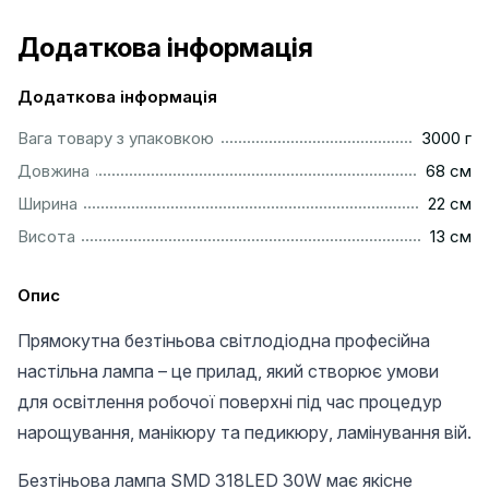
Додаткова інформація
Додаткова інформація
...............................................................................................
Вага товару з упаковкою
3000 г
................................................................................................
Довжина
68 см
................................................................................................
Ширина
22 см
.................................................................................................
Висота
13 см
Опис
Прямокутна безтіньова світлодіодна професійна
настільна лампа – це прилад, який створює умови
для освітлення робочої поверхні під час процедур
нарощування, манікюру та педикюру, ламінування вій.
Безтіньова лампа SMD 318LED 30W має якісне