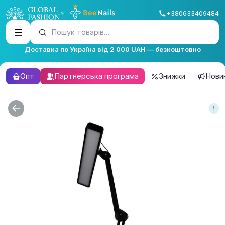
+380633409484
Пошук товарів...
Доставка по Україна від 2 000 UAH — безкоштовно
Опт
Партнерська програма
Знижки
Нови