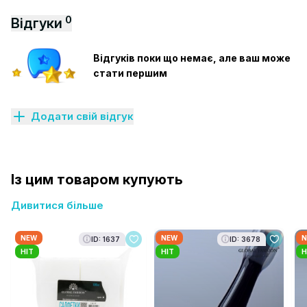
0
Відгуки
Відгуків поки що немає, але ваш може
стати першим
Додати свій відгук
Із цим товаром купують
Дивитися більше
NEW
NEW
N
ID: 1637
ID: 3678
HIT
HIT
H