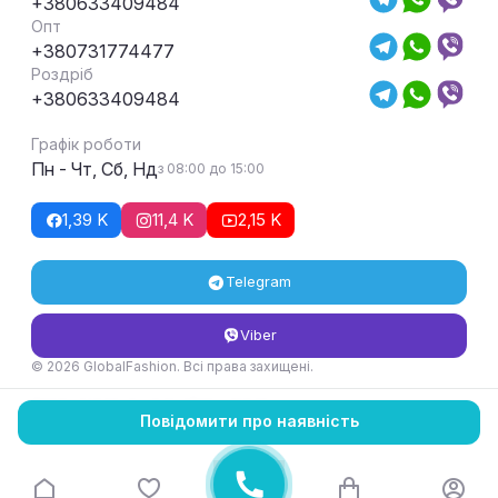
+380633409484
Опт
+380731774477
Роздріб
+380633409484
Графік роботи
Пн - Чт, Сб, Нд
з 08:00 до 15:00
1,39 K
11,4 K
2,15 K
Telegram
Viber
© 2026 GlobalFashion. Всі права захищені.
Умови повернення та обміну товару
Повідомити про наявність