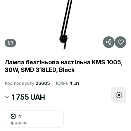
1
/
3
Лампа безтіньова настільна KMS 1005,
30W, SMD 318LED, Black
Код продукту
26685
Купив
4 шт
1 755 UAH
4
продано