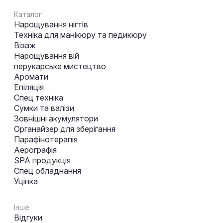
Каталог
Нарощування нігтів
Техніка для манікюру та педикюру
Візаж
Нарощування вій
перукарське мистецтво
Аромати
Епіляція
Спец техніка
Сумки та валізи
Зовнішні акумулятори
Органайзер для зберігання
Парафінотерапія
Аерографія
SPA продукція
Спец обладнання
Уцінка
Інше
Відгуки