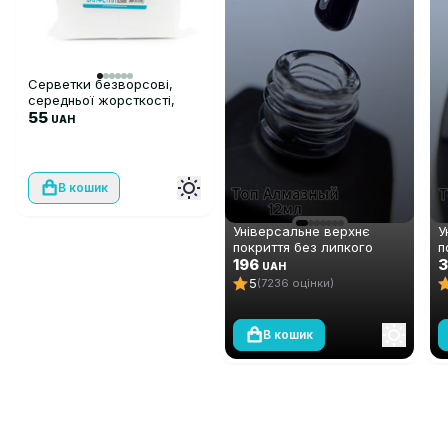
Серветки безворсові,
середньої жорсткості,
500 шт
55
UAH
В кошик
Універсальне верхнє
У
покриття без липкого
п
шару Global Fashion TOP-
196
ш
UAH
Алмазний (топ/фініш), 12
А
5
(7236 оцінки)
мл
м
В кошик