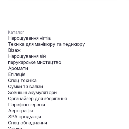
Каталог
Нарощування нігтів
Техніка для манікюру та педикюру
Візаж
Нарощування вій
перукарське мистецтво
Аромати
Епіляція
Спец техніка
Сумки та валізи
Зовнішні акумулятори
Органайзер для зберігання
Парафінотерапія
Аерографія
SPA продукція
Спец обладнання
Уцінка