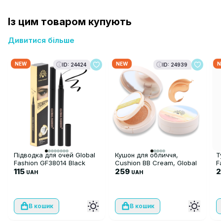
Із цим товаром купують
Дивитися більше
NEW
NEW
N
ID: 24424
ID: 24939
Підводка для очей Global
Кушон для обличчя,
Т
Fashion GF38014 Black
Cushion BB Cream, Global
F
115
Fashion, 12gr, GS02,
259
M
2
UAH
UAH
Natural Tan
В кошик
В кошик