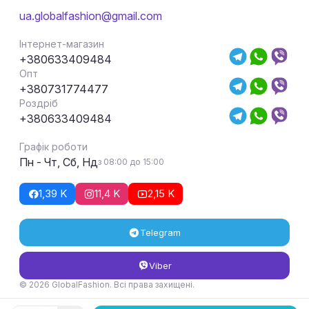
ua.globalfashion@gmail.com
Інтернет-магазин
+380633409484
Опт
+380731774477
Роздріб
+380633409484
Графік роботи
Пн - Чт, Сб, Нд
з 08:00 до 15:00
1,39 K
11,4 K
2,15 K
Telegram
Viber
© 2026 GlobalFashion. Всі права захищені.
Умови повернення та обміну товару