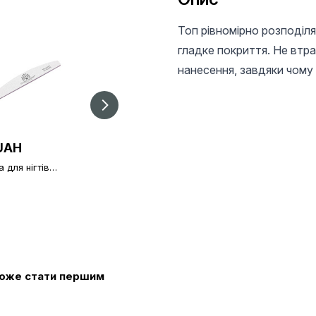
Топ рівномірно розподіля
гладке покриття. Не втрач
нанесення, завдяки чому 
UAH
20 UAH
20 UAH
 для нігтів
Пилка-баф для нігтів
Пилка баф для нігті
l Fashion
150/150
Global Fashion
240
100/240, green
 може стати першим