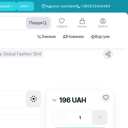
ський
UAH
Адреси і контакти
+380633409484
Пошук
Обране
Кошик
Увійти
Знижки
Новинки
Відгуки
 Global Fashion 12ml
196 UAH