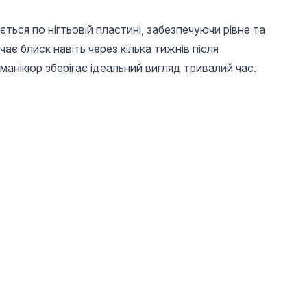
ється по нігтьовій пластині, забезпечуючи рівне та
ає блиск навіть через кілька тижнів після
манікюр зберігає ідеальний вигляд тривалий час.
210 UAH
20 UAH
20 U
в
Топ без липкого
Пилочка для нігтів
Пилка д
шару Superstar
Bee Nails 100/180
Nails 1
Shiny, Global
Fashion, 15 мл