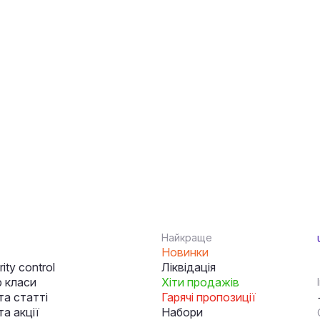
Найкраще
Новинки
ity control
Ліквідація
 класи
Хіти продажів
та статті
Гарячі пропозиції
а акції
Набори