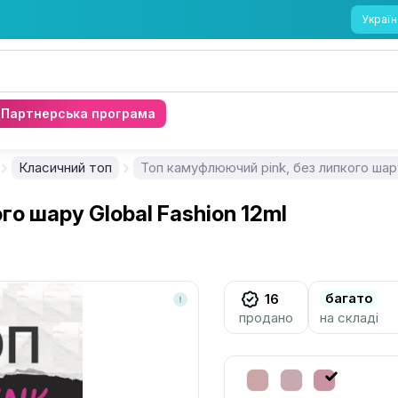
Україн
Партнерська програма
Класичний топ
Топ камуфлюючий pink, без липкого шару
го шару Global Fashion 12ml
багато
16
продано
на складі