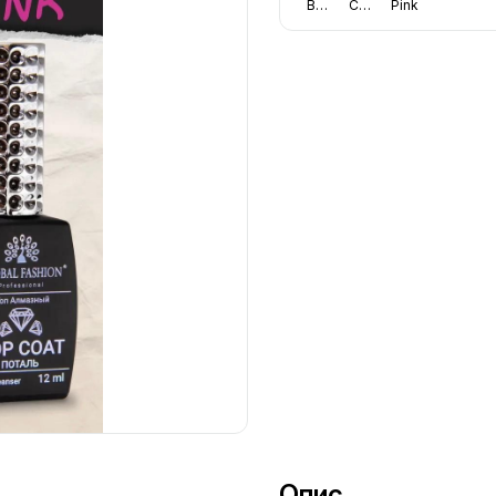
Beige
Cover
Pink
Опис