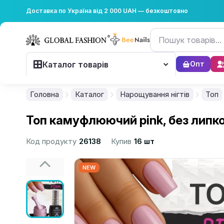
Доставка по Україна від 2 000 UAH — безкоштовно
Каталог товарів
Опт
Головна
Каталог
Нарощування нігтів
Топ
Топ камуфлюючий pink, без липко
Код продукту
26138
Купив
16 шт
NEW