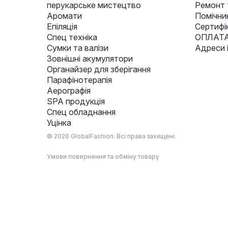
перукарське мистецтво
Ремонт 
Аромати
Помічни
Епіляція
Сертифі
Спец техніка
ОПЛАТА
Сумки та валізи
Адреси 
Зовнішні акумулятори
Органайзер для зберігання
Парафінотерапія
Аерографія
SPA продукція
Спец обладнання
Уцінка
© 2026 GlobalFashion. Всі права захищені.
Умови повернення та обміну товару