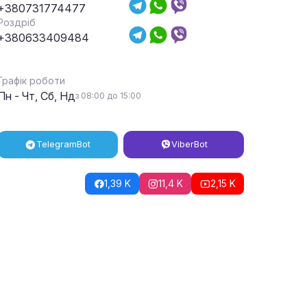
+380731774477
Роздріб
+380633409484
Графік роботи
Пн - Чт, Сб, Нд
з 08:00 до 15:00
Telegram
Bot
Viber
Bot
1,39 K
11,4 K
2,15 K