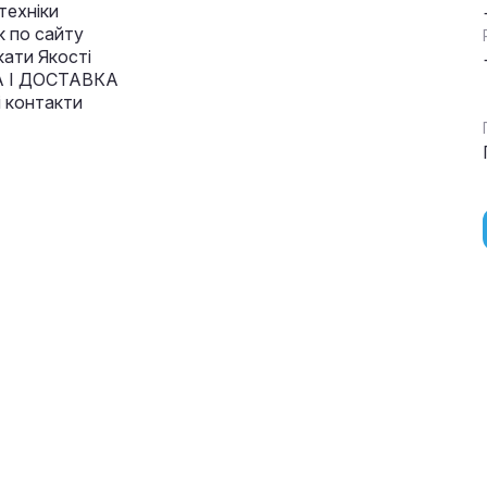
техніки
к по сайту
кати Якості
 І ДОСТАВКА
і контакти