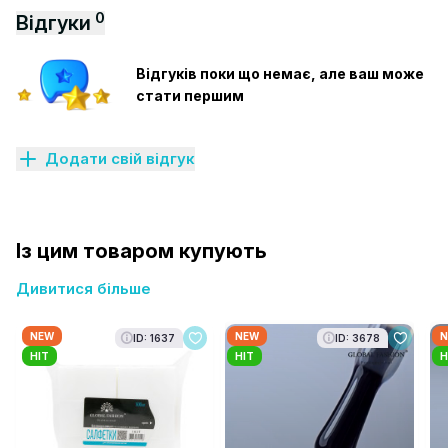
0
Відгуки
Відгуків поки що немає, але ваш може
стати першим
Додати свій відгук
Із цим товаром купують
Дивитися більше
NEW
NEW
N
ID: 1637
ID: 3678
HIT
HIT
H