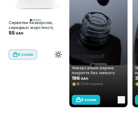
Серветки безворсові,
середньої жорсткості,
500 шт
55
UAH
В кошик
Універсальне верхнє
У
покриття без липкого
п
шару Global Fashion TOP-
196
ш
UAH
Алмазний (топ/фініш), 12
А
5
(7236 оцінки)
мл
м
В кошик