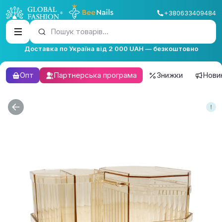
+380633409484
Пошук товарів...
Доставка по Україна від 2 000 UAH — безкоштовно
Опт
Партнерська програма
Знижки
Нови