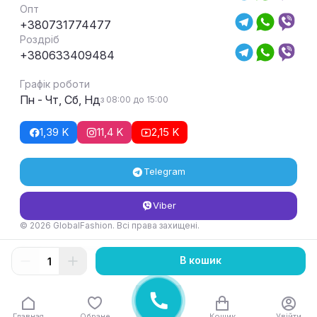
Опт
+380731774477
Роздріб
+380633409484
Графік роботи
Пн - Чт, Сб, Нд
з 08:00 до 15:00
1,39 K
11,4 K
2,15 K
Telegram
Viber
© 2026 GlobalFashion. Всі права захищені.
Умови повернення та обміну товару
В кошик
Главная
Обране
Кошик
Увійти