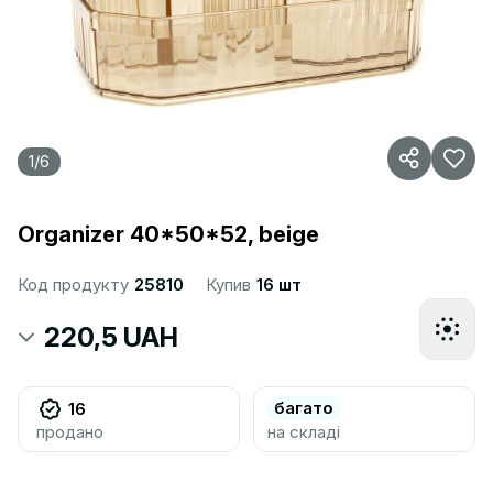
1
/
6
Organizer 40*50*52, beige
Код продукту
25810
Купив
16 шт
220,5 UAH
багато
16
продано
на складі