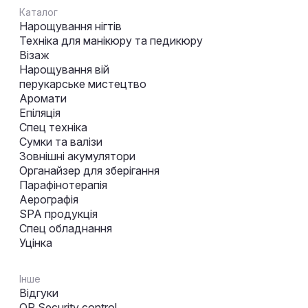
Каталог
Нарощування нігтів
Техніка для манікюру та педикюру
Візаж
Нарощування вій
перукарське мистецтво
Аромати
Епіляція
Спец техніка
Сумки та валізи
Зовнішні акумулятори
Органайзер для зберігання
Парафінотерапія
Аерографія
SPA продукція
Спец обладнання
Уцінка
Інше
Відгуки
QR Security control