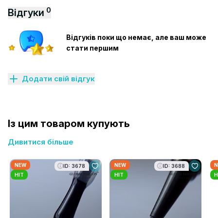
0
Відгуки
Відгуків поки що немає, але ваш може
стати першим
Додати свій відгук
Із цим товаром купують
Дивитися більше
NEW
NEW
N
ID: 3678
ID: 3688
HIT
HIT
H