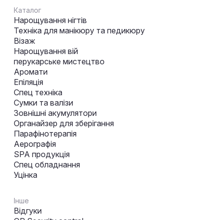
Каталог
Нарощування нігтів
Техніка для манікюру та педикюру
Візаж
Нарощування вій
перукарське мистецтво
Аромати
Епіляція
Спец техніка
Сумки та валізи
Зовнішні акумулятори
Органайзер для зберігання
Парафінотерапія
Аерографія
SPA продукція
Спец обладнання
Уцінка
Інше
Відгуки