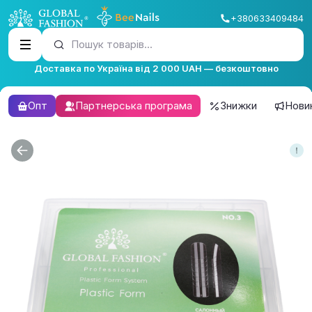
+380633409484
Пошук товарів...
Доставка по Україна від 2 000 UAH — безкоштовно
Опт
Партнерська програма
Знижки
Нови