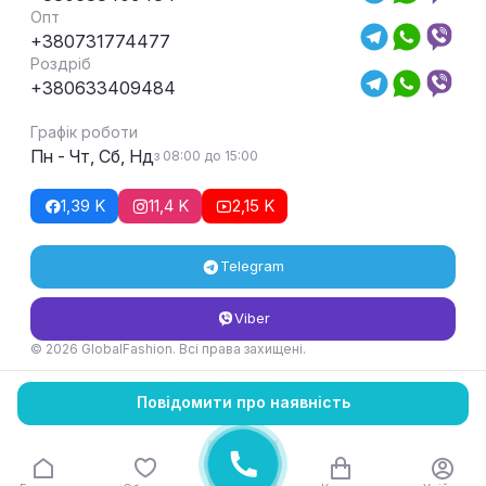
Опт
+380731774477
Роздріб
+380633409484
Графік роботи
Пн - Чт, Сб, Нд
з 08:00 до 15:00
1,39 K
11,4 K
2,15 K
Telegram
Viber
© 2026 GlobalFashion. Всі права захищені.
Умови повернення та обміну товару
Повідомити про наявність