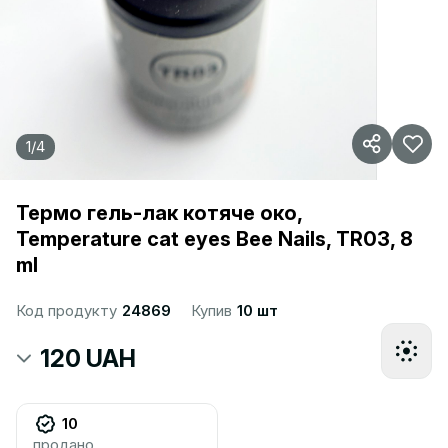
1
/
4
Термо гель-лак котяче око,
Temperature cat eyes Bee Nails, TR03, 8
ml
Код продукту
24869
Купив
10 шт
120 UAH
10
продано