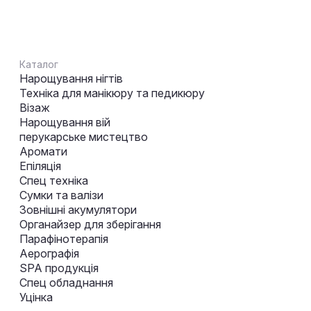
Каталог
Нарощування нігтів
Техніка для манікюру та педикюру
Візаж
Нарощування вій
перукарське мистецтво
Аромати
Епіляція
Спец техніка
Сумки та валізи
Зовнішні акумулятори
Органайзер для зберігання
Парафінотерапія
Аерографія
SPA продукція
Спец обладнання
Уцінка