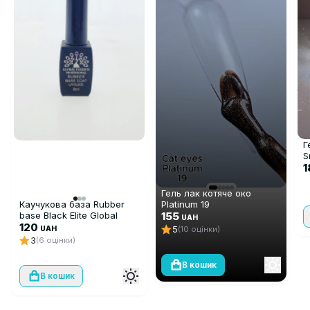
Г
S
1
Гель лак котяче око
Каучукова база Rubber
Platinum 19
base Black Elite Global
155
UAH
Fashion (8 мл)
120
5
UAH
(10 оцінки)
3
(6 оцінки)
В кошик
В кошик