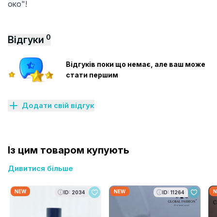
око"!
0
Відгуки
Відгуків поки що немає, але ваш може
стати першим
Додати свій відгук
Із цим товаром купують
Дивитися більше
NEW
NEW
N
ID: 2034
ID: 11264