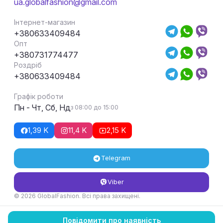
ua.globalfashion@gmail.com
Інтернет-магазин
+380633409484
Опт
+380731774477
Роздріб
+380633409484
Графік роботи
Пн - Чт, Сб, Нд
з 08:00 до 15:00
1,39 K
11,4 K
2,15 K
Telegram
Viber
© 2026 GlobalFashion. Всі права захищені.
Умови повернення та обміну товару
Повідомити про наявність