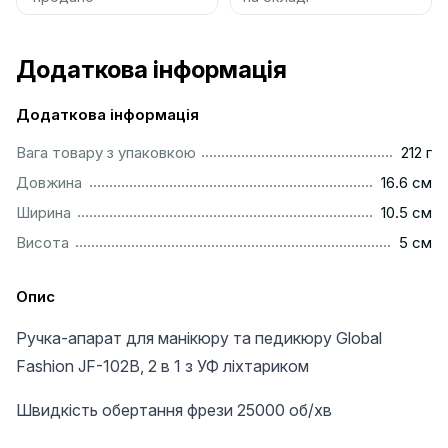
Додаткова інформація
Додаткова інформація
...................................................................................................
Вага товару з упаковкою
212 г
..............................................................................................
Довжина
16.6 см
..............................................................................................
Ширина
10.5 см
..................................................................................................
Висота
5 см
Опис
Ручка-апарат для манікюру та педикюру Global
Fashion JF-102В, 2 в 1 з УФ ліхтариком
Швидкість обертання фрези 25000 об/хв