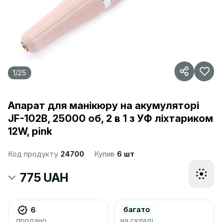
1
/
25
Апарат для манікюру на акумуляторі
JF-102B, 25000 об, 2 в 1 з УФ ліхтариком
12W, pink
Код продукту
24700
Купив
6 шт
775 UAH
багато
6
продано
на складі