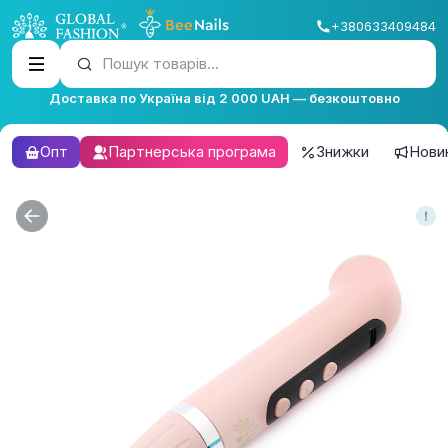
+380633409484
Пошук товарів...
Доставка по Україна від 2 000 UAH — безкоштовно
Опт
Партнерська програма
Знижки
Нови