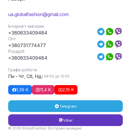
ua.globalfashion@gmail.com
Інтернет-магазин
+380633409484
Опт
+380731774477
Роздріб
+380633409484
Графік роботи
Пн - Чт, Сб, Нд
з 08:00 до 15:00
1,39 K
11,4 K
2,15 K
Telegram
Viber
© 2026 GlobalFashion. Всі права захищені.