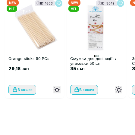
NEW
NEW
N
ID: 1603
ID: 8049
HIT
HIT
Orange sticks 50 PCs
Смужки для депіляції в
З
упаковки 50 шт
C
29,16
35
UAH
UAH
В кошик
В кошик