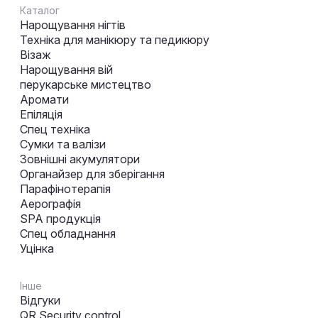
Каталог
Нарощування нігтів
Техніка для манікюру та педикюру
Візаж
Нарощування вій
перукарське мистецтво
Аромати
Епіляція
Спец техніка
Сумки та валізи
Зовнішні акумулятори
Органайзер для зберігання
Парафінотерапія
Аерографія
SPA продукція
Спец обладнання
Уцінка
Інше
Відгуки
QR Security control