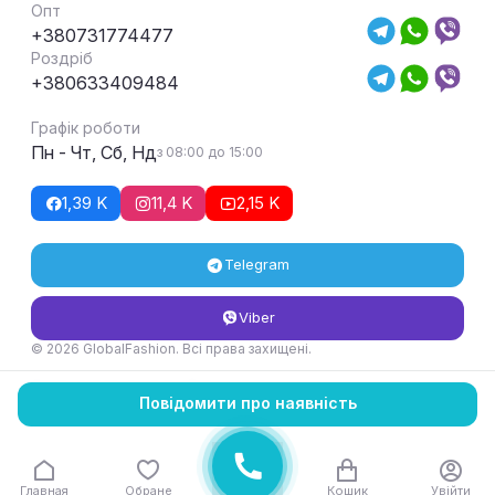
Опт
+380731774477
Роздріб
+380633409484
Графік роботи
Пн - Чт, Сб, Нд
з 08:00 до 15:00
1,39 K
11,4 K
2,15 K
Telegram
Viber
© 2026 GlobalFashion. Всі права захищені.
Умови повернення та обміну товару
Повідомити про наявність
Главная
Обране
Кошик
Увійти