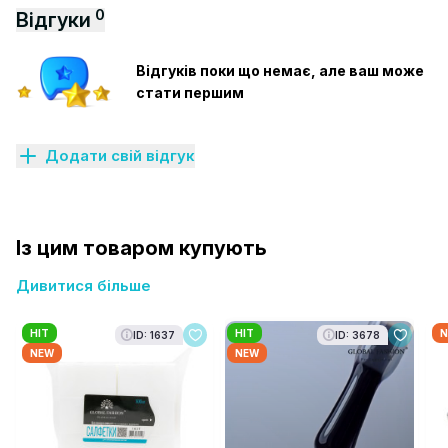
0
Відгуки
Відгуків поки що немає, але ваш може
стати першим
Додати свій відгук
Із цим товаром купують
Дивитися більше
HIT
HIT
N
ID: 1637
ID: 3678
NEW
NEW