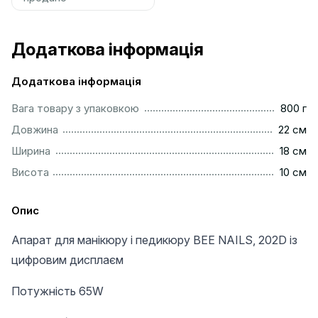
Додаткова інформація
Додаткова інформація
.................................................................................................
Вага товару з упаковкою
800 г
................................................................................................
Довжина
22 см
.................................................................................................
Ширина
18 см
.................................................................................................
Висота
10 см
Опис
Апарат для манікюру і педикюру BEE NAILS, 202D із
цифровим дисплаєм
Потужність 65W