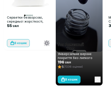
Серветки безворсові,
М
середньої жорсткості,
C
500 шт
55
3
UAH
В кошик
Універсальне верхнє
покриття без липкого
шару Global Fashion TOP-
196
UAH
Алмазний (топ/фініш), 12
5
(7236 оцінки)
мл
В кошик