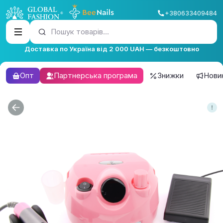
+380633409484
Пошук товарів...
Доставка по Україна від 2 000 UAH — безкоштовно
Опт
Партнерська програма
Знижки
Нови