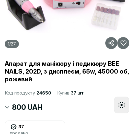
1
/
27
Апарат для манікюру і педикюру BEE
NAILS, 202D, з дисплеєм, 65w, 45000 об,
рожевий
Код продукту
24650
Купив
37 шт
800 UAH
37
продано