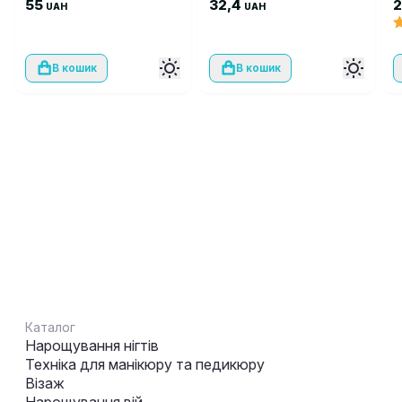
500 шт
55
32,4
UAH
UAH
В кошик
В кошик
Каталог
Нарощування нігтів
Техніка для манікюру та педикюру
Візаж
Нарощування вій