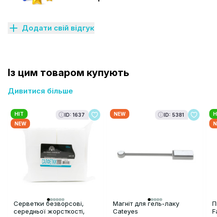
Додати свій відгук
Із цим товаром купують
Дивитися більше
HIT
NEW
H
ID: 1637
ID: 5381
NEW
N
Серветки безворсові,
Магніт для гель-лаку
П
середньої жорсткості,
Cateyes
F