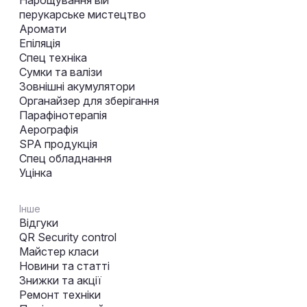
перукарське мистецтво
Аромати
Епіляція
Спец техніка
Сумки та валізи
Зовнішні акумулятори
Органайзер для зберігання
Парафінотерапія
Аерографія
SPA продукція
Спец обладнання
Уцінка
Інше
Відгуки
QR Security control
Майстер класи
Новини та статті
Знижки та акції
Ремонт техніки