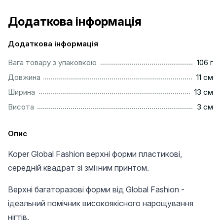
Додаткова інформація
Додаткова інформація
..................................................................................................
Вага товару з упаковкою
106 г
..................................................................................................
Довжина
11 см
.................................................................................................
Ширина
13 см
..................................................................................................
Висота
3 см
Опис
Koper Global Fashion верхні форми пластикові,
середній квадрат зі зміїним принтом.
Верхні багаторазові форми від Global Fashion -
ідеальний помічник високоякісного нарощування
нігтів.