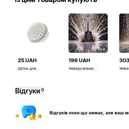
25 UAH
196 UAH
303
Щітка для
Універсальне
Унів
струшування пилу,
верхнє покриття без
верх
кругла, біла
липкого шару Global
липк
Fashion TOP-
Fash
Алмазний (топ/
Алма
Відгуки
0
фініш), 12 мл
фініш
Відгуків поки що немає, але ваш