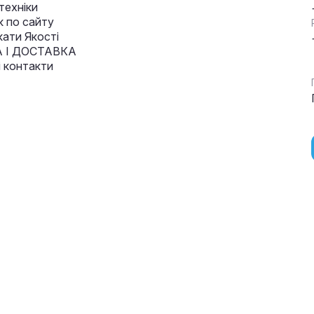
техніки
к по сайту
кати Якості
 І ДОСТАВКА
і контакти