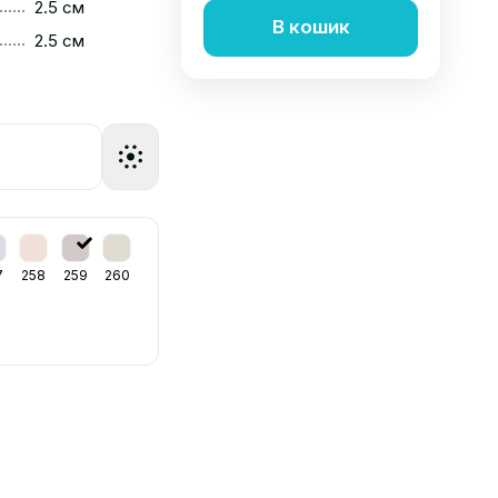
......
2.5 см
В кошик
......
2.5 см
7
258
259
260