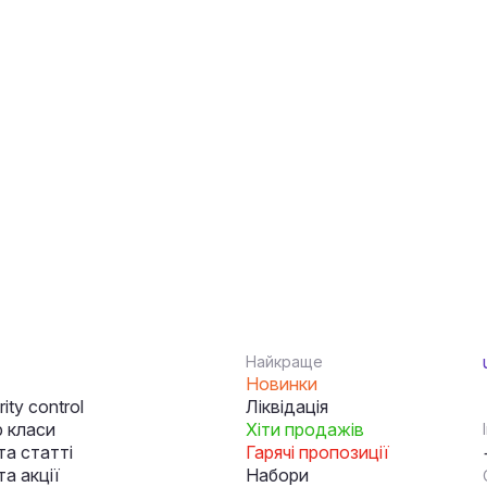
Найкраще
Новинки
ity control
Ліквідація
 класи
Хіти продажів
та статті
Гарячі пропозиції
а акції
Набори