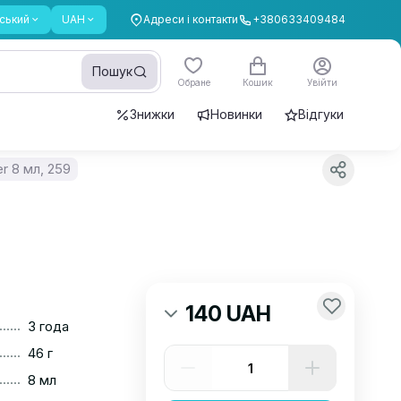
ський
UAH
Адреси і контакти
+380633409484
Пошук
Обране
Кошик
Увійти
Знижки
Новинки
Відгуки
er 8 мл, 259
140 UAH
......
3 года
......
46 г
......
8 мл