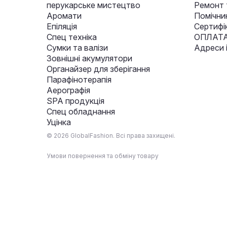
перукарське мистецтво
Ремонт 
Аромати
Помічни
Епіляція
Сертифі
Спец техніка
ОПЛАТА
Сумки та валізи
Адреси 
Зовнішні акумулятори
Органайзер для зберігання
Парафінотерапія
Аерографія
SPA продукція
Спец обладнання
Уцінка
© 2026 GlobalFashion. Всі права захищені.
Умови повернення та обміну товару