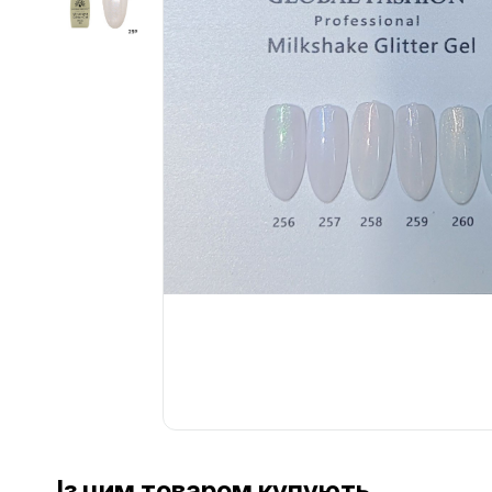
................................................................................................................
................................................................................................................
Із цим товаром купують