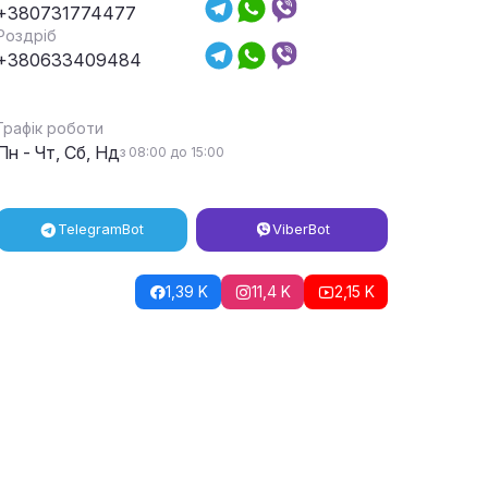
+380731774477
Роздріб
+380633409484
Графік роботи
Пн - Чт, Сб, Нд
з 08:00 до 15:00
Telegram
Bot
Viber
Bot
1,39 K
11,4 K
2,15 K