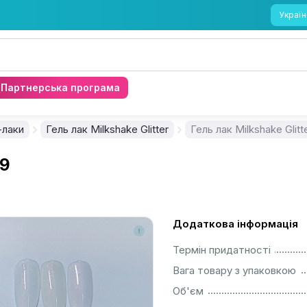
Україн
Партнерська програма
-лаки
Гель лак Milkshake Glitter
Гель лак Milkshake Glitt
59
Додаткова інформація
................................................................................................................
Термін придатності
................................................................................................................
Вага товару з упаковкою
................................................................................................................
Об'єм