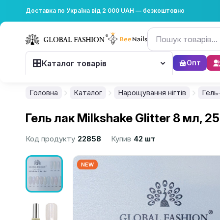
Доставка по Україна від 2 000 UAH — безкоштовно
Каталог товарів
Опт
Головна
Каталог
Нарощування нігтів
Гель
Гель лак Milkshake Glitter 8 мл, 2
Код продукту
22858
Купив
42 шт
NEW
................................................................................................................
................................................................................................................
................................................................................................................