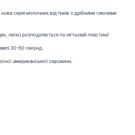
r - нова серія молочних відтінків з дрібними сяючими
, легко розподіляється по нігтьовій пластині!
лампі 30-60 секунд.
існої американськіої сировини.
100 UAH
100 UAH
100 
Гель лак котяче око
Гель лак котяче око
Гель ла
Fairy 8 мл, 02
Fairy 8 мл, 06
Fairy 8