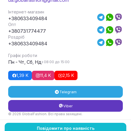
ua.globalfashion@gmail.com
Інтернет-магазин
+380633409484
Опт
+380731774477
Роздріб
+380633409484
Графік роботи
Пн - Чт, Сб, Нд
з 08:00 до 15:00
1,39 K
11,4 K
2,15 K
Telegram
Viber
© 2026 GlobalFashion. Всі права захищені.
Умови повернення та обміну товару
Повідомити про наявність