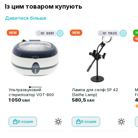
Із цим товаром купують
Дивитися більше
NEW
NEW
H
ID: 6981
ID: 11625
N
Ультразвуковий
Лампа для селфі SP 42
М
стерилізатор VGT-800
(Selfie Lamp)
F
1 050
580,5
UAH
UAH
В кошик
В кошик