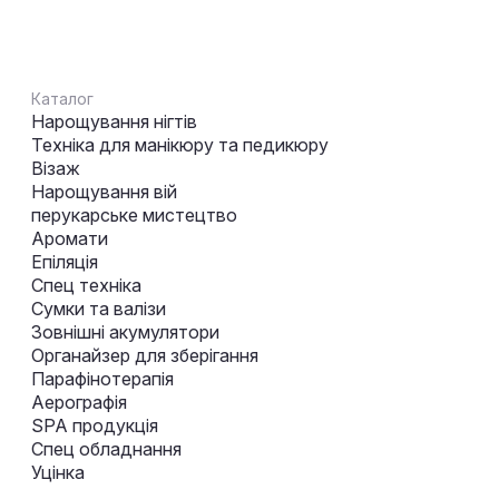
Каталог
Нарощування нігтів
Техніка для манікюру та педикюру
Візаж
Нарощування вій
перукарське мистецтво
Аромати
Епіляція
Спец техніка
Сумки та валізи
Зовнішні акумулятори
Органайзер для зберігання
Парафінотерапія
Аерографія
SPA продукція
Спец обладнання
Уцінка