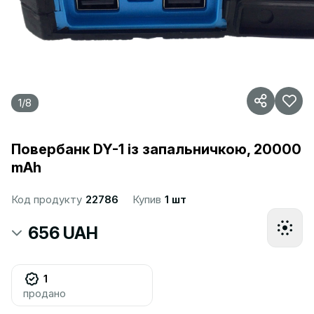
1
/
8
Повербанк DY-1 із запальничкою, 20000
mAh
Код продукту
22786
Купив
1 шт
656 UAH
1
продано