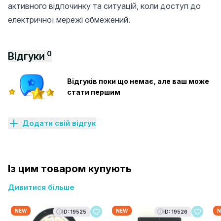
активного відпочинку та ситуацій, коли доступ до
електричної мережі обмежений.
0
Відгуки
Відгуків поки що немає, але ваш може
стати першим
Додати свій відгук
Із цим товаром купують
Дивитися більше
NEW
NEW
N
ID: 19525
ID: 19526