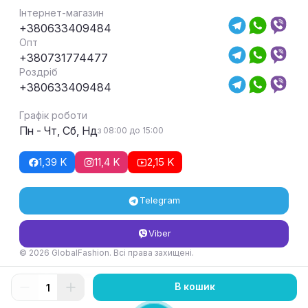
Інтернет-магазин
+380633409484
Опт
+380731774477
Роздріб
+380633409484
Графік роботи
Пн - Чт, Сб, Нд
з 08:00 до 15:00
1,39 K
11,4 K
2,15 K
Telegram
Viber
© 2026 GlobalFashion. Всі права захищені.
Умови повернення та обміну товару
В кошик