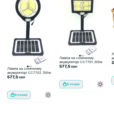
Л
Лампа на сонячному
а
акумуляторі CC7701 ,100w
577,5
UAH
Лампа на сонячному
акумуляторі CC7702 ,100w
577,5
UAH
В кошик
В кошик