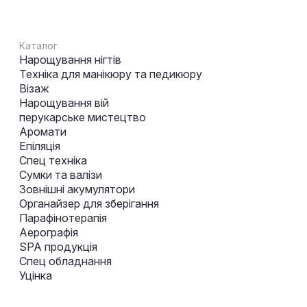
Каталог
Нарощування нігтів
Техніка для манікюру та педикюру
Візаж
Нарощування вій
перукарське мистецтво
Аромати
Епіляція
Спец техніка
Сумки та валізи
Зовнішні акумулятори
Органайзер для зберігання
Парафінотерапія
Аерографія
SPA продукція
Спец обладнання
Уцінка