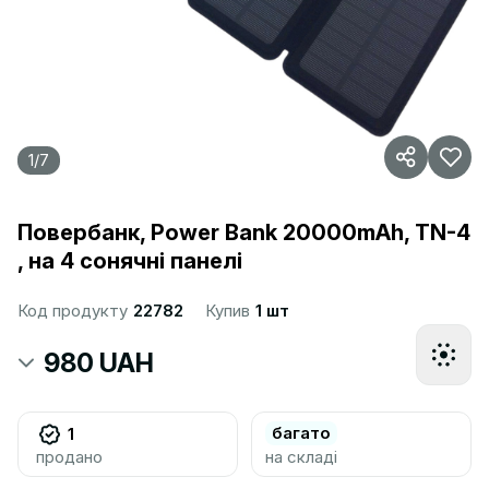
1
/
7
Повербанк, Power Bank 20000mAh, TN-4
, на 4 сонячні панелі
Код продукту
22782
Купив
1 шт
980 UAH
багато
1
продано
на складі