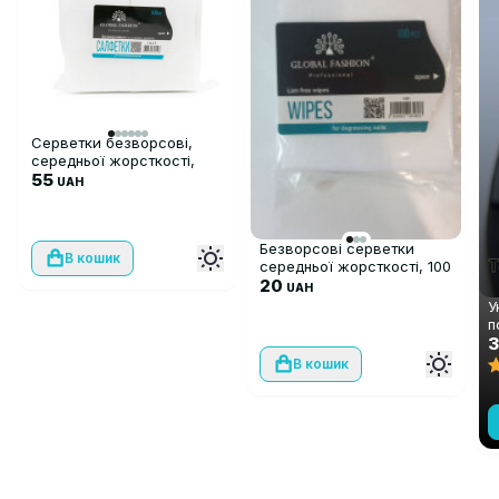
Серветки безворсові,
середньої жорсткості,
500 шт
55
UAH
Безворсові серветки
В кошик
середньої жорсткості, 100
шт
20
UAH
У
п
ш
А
В кошик
м