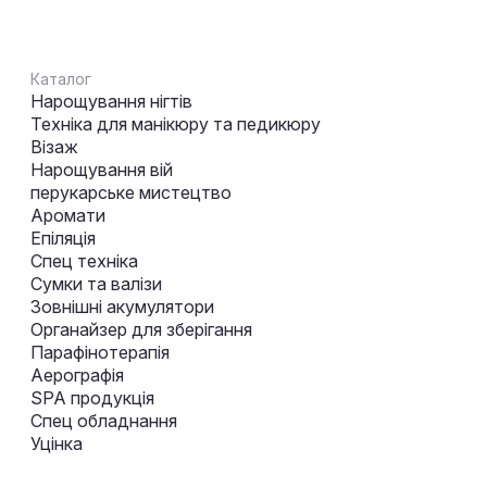
Каталог
Нарощування нігтів
Техніка для манікюру та педикюру
Візаж
Нарощування вій
перукарське мистецтво
Аромати
Епіляція
Спец техніка
Сумки та валізи
Зовнішні акумулятори
Органайзер для зберігання
Парафінотерапія
Аерографія
SPA продукція
Спец обладнання
Уцінка