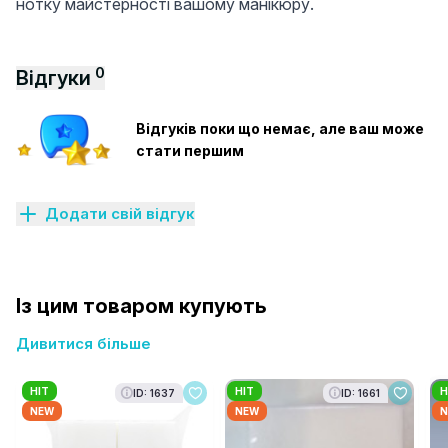
нотку майстерності вашому манікюру.
0
Відгуки
Відгуків поки що немає, але ваш може
стати першим
Додати свій відгук
Із цим товаром купують
Дивитися більше
HIT
HIT
H
ID: 1637
ID: 1661
NEW
NEW
N