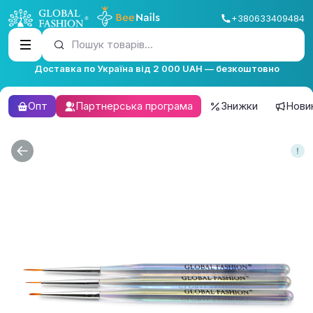
+380633409484
Пошук товарів...
Доставка по Україна від 2 000 UAH — безкоштовно
Опт
Партнерська програма
Знижки
Нови