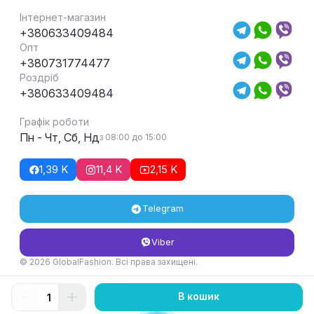
Інтернет-магазин
+380633409484
Опт
+380731774477
Роздріб
+380633409484
Графік роботи
Пн - Чт, Сб, Нд
з 08:00 до 15:00
1,39 K
11,4 K
2,15 K
Telegram
Viber
© 2026 GlobalFashion. Всі права захищені.
Умови повернення та обміну товару
В кошик