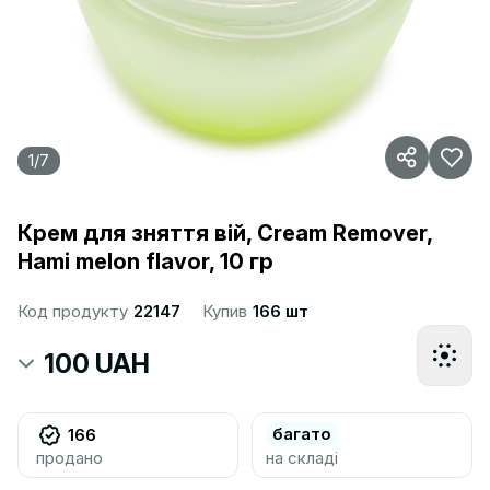
1
/
7
Крем для зняття вій, Cream Remover,
Hami melon flavor, 10 гр
Код продукту
22147
Купив
166 шт
100 UAH
багато
166
продано
на складі