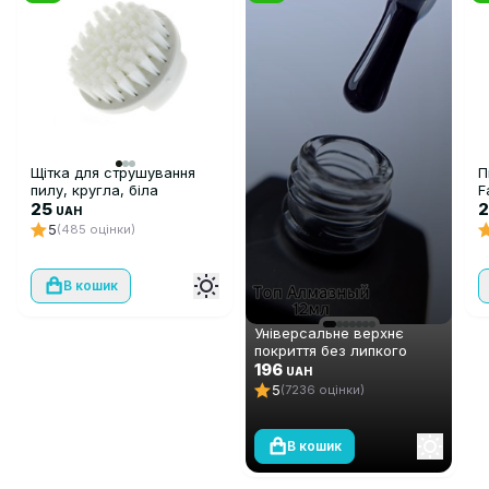
Щітка для струшування
П
пилу, кругла, біла
F
25
UAH
5
(485 оцінки)
В кошик
Універсальне верхнє
покриття без липкого
шару Global Fashion TOP-
196
UAH
Алмазний (топ/фініш), 12
5
(7236 оцінки)
мл
В кошик