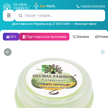
+380633409484
Пошук товарів...
Доставка по Україна від 2 000 UAH — безкоштовно
Опт
Партнерська програма
Знижки
Нови