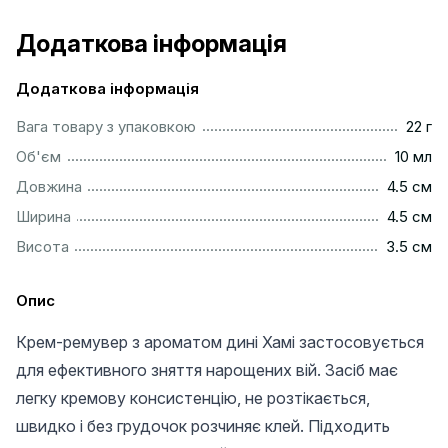
Додаткова інформація
Додаткова інформація
....................................................................................................
Вага товару з упаковкою
22 г
.................................................................................................
Об'єм
10 мл
...............................................................................................
Довжина
4.5 см
...............................................................................................
Ширина
4.5 см
...............................................................................................
Висота
3.5 см
Опис
Крем-ремувер з ароматом дині Хамі застосовується
для ефективного зняття нарощених вій. Засіб має
легку кремову консистенцію, не розтікається,
швидко і без грудочок розчиняє клей. Підходить