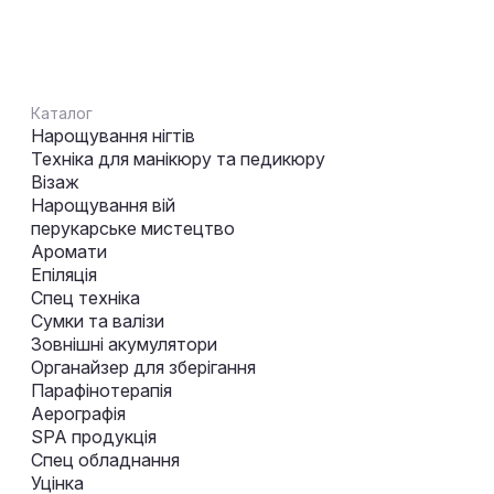
Каталог
Нарощування нігтів
Техніка для манікюру та педикюру
Візаж
Нарощування вій
перукарське мистецтво
Аромати
Епіляція
Спец техніка
Сумки та валізи
Зовнішні акумулятори
Органайзер для зберігання
Парафінотерапія
Аерографія
SPA продукція
Спец обладнання
Уцінка