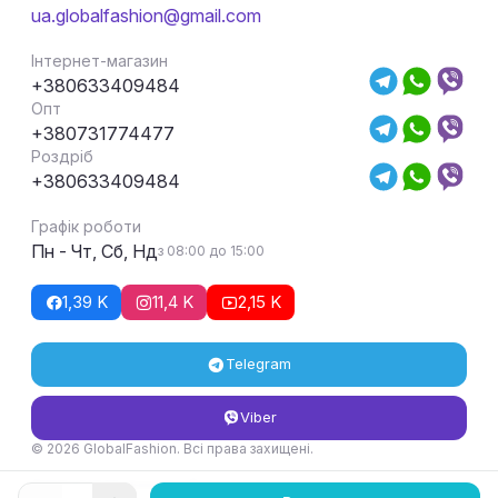
ua.globalfashion@gmail.com
Інтернет-магазин
+380633409484
Опт
+380731774477
Роздріб
+380633409484
Графік роботи
Пн - Чт, Сб, Нд
з 08:00 до 15:00
1,39 K
11,4 K
2,15 K
Telegram
Viber
© 2026 GlobalFashion. Всі права захищені.
Умови повернення та обміну товару