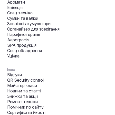
Аромати
Епіляція
Спец техніка
Сумки та валізи
Зовнішні акумулятори
Органайзер для зберігання
Парафінотерапія
Аерографія
SPA продукція
Спец обладнання
Уцінка
Інше
Відгуки
QR Security control
Майстер класи
Новини та статті
Знижки та акції
Ремонт техніки
Помічник по сайту
Сертифікати Якості