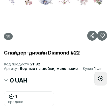
1
/
1
Слайдер-дизайн Diamond #22
Код продукту
21192
Артикул
Водные наклейки, маленькие
Купив
1 шт
0 UAH
1
продано