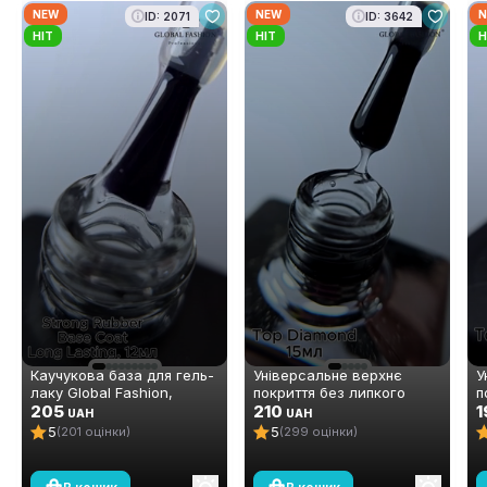
NEW
NEW
N
ID: 2071
ID: 3642
HIT
HIT
H
Каучукова база для гель-
Універсальне верхнє
У
лаку Global Fashion,
покриття без липкого
п
Strong Long Lasting Base
205
шару Global Fashion TOP-
210
ш
1
UAH
UAH
Coat, 12 мл
Diamond 15 мл (топ/фініш)
А
5
5
(201 оцінки)
(299 оцінки)
м