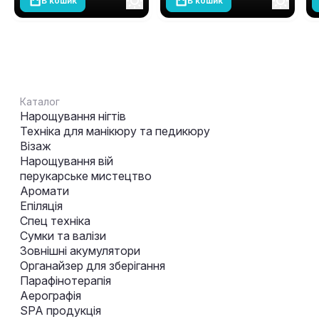
В кошик
В кошик
Каталог
Нарощування нігтів
Техніка для манікюру та педикюру
Візаж
Нарощування вій
перукарське мистецтво
Аромати
Епіляція
Спец техніка
Сумки та валізи
Зовнішні акумулятори
Органайзер для зберігання
Парафінотерапія
Аерографія
SPA продукція