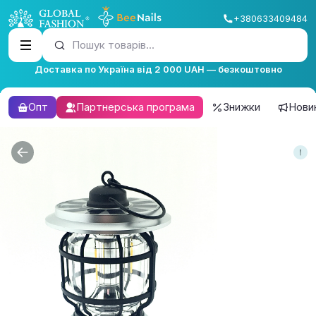
+380633409484
Пошук товарів...
Доставка по Україна від 2 000 UAH — безкоштовно
Опт
Партнерська програма
Знижки
Нови