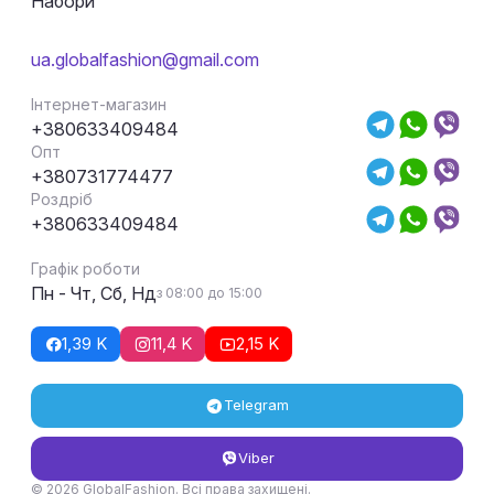
Набори
ua.globalfashion@gmail.com
Інтернет-магазин
+380633409484
Опт
+380731774477
Роздріб
+380633409484
Графік роботи
Пн - Чт, Сб, Нд
з 08:00 до 15:00
1,39 K
11,4 K
2,15 K
Telegram
Viber
© 2026 GlobalFashion. Всі права захищені.