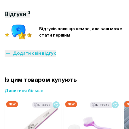
0
Відгуки
Відгуків поки що немає, але ваш може
стати першим
Додати свій відгук
Із цим товаром купують
Дивитися більше
NEW
NEW
N
ID: 5502
ID: 16082