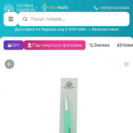
+380633409484
Пошук товарів...
Доставка по Україна від 2 000 UAH — безкоштовно
Опт
Партнерська програма
Знижки
Нови