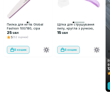
Пилка для нігтів Global
Щітка для струшування
Fashion 100/180, сіра
пилу, кругла з ручкою,
25
фіолетова
15
UAH
UAH
5
(52 оцінки)
В кошик
В кошик
В
ф
(
1