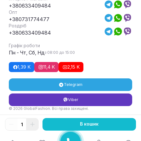
+380633409484
Опт
+380731774477
Роздріб
+380633409484
Графік роботи
Пн - Чт, Сб, Нд
з 08:00 до 15:00
1,39 K
11,4 K
2,15 K
Telegram
Viber
© 2026 GlobalFashion. Всі права захищені.
Умови повернення та обміну товару
В кошик