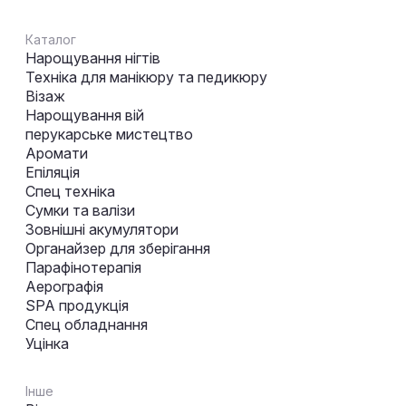
Каталог
Нарощування нігтів
Техніка для манікюру та педикюру
Візаж
Нарощування вій
перукарське мистецтво
Аромати
Епіляція
Спец техніка
Сумки та валізи
Зовнішні акумулятори
Органайзер для зберігання
Парафінотерапія
Аерографія
SPA продукція
Спец обладнання
Уцінка
Інше