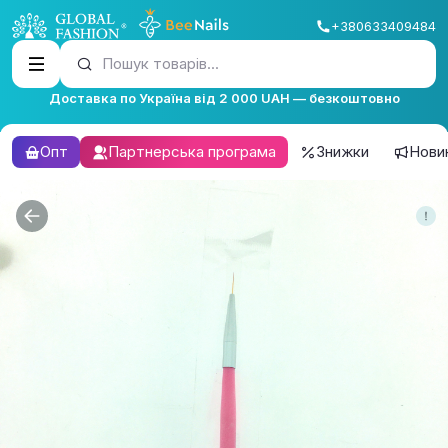
+380633409484
Пошук товарів...
Доставка по Україна від 2 000 UAH — безкоштовно
Опт
Партнерська програма
Знижки
Нови