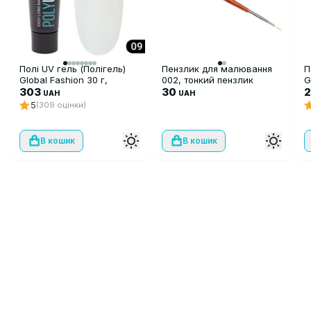
Полі UV гель (Полігель)
Пензлик для малювання
П
Global Fashion 30 г,
002, тонкий пензлик
G
прозорий 09
303
Global Fashion
30
1
UAH
UAH
5
(309 оцінки)
В кошик
В кошик