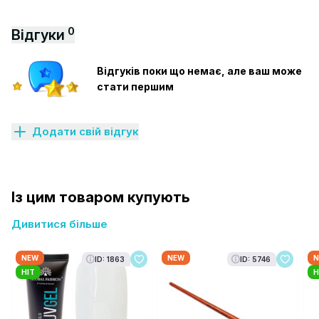
0
Відгуки
Відгуків поки що немає, але ваш може
стати першим
Додати свій відгук
Із цим товаром купують
Дивитися більше
NEW
NEW
N
ID: 1863
ID: 5746
HIT
H