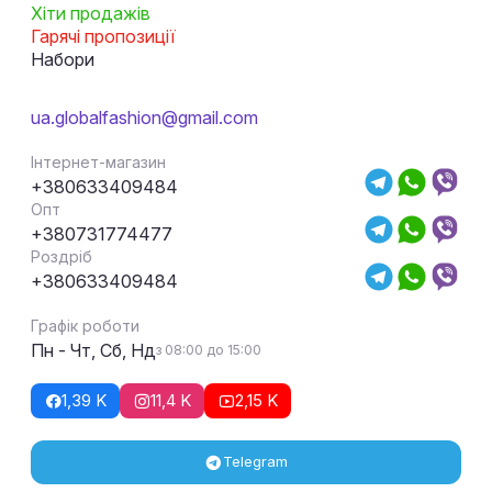
Хіти продажів
Гарячі пропозиції
Набори
ua.globalfashion@gmail.com
Інтернет-магазин
+380633409484
Опт
+380731774477
Роздріб
+380633409484
Графік роботи
Пн - Чт, Сб, Нд
з 08:00 до 15:00
1,39 K
11,4 K
2,15 K
Telegram