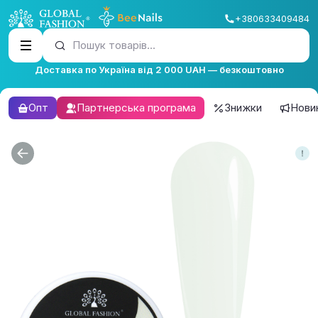
+380633409484
Пошук товарів...
Доставка по Україна від 2 000 UAH — безкоштовно
Опт
Партнерська програма
Знижки
Нови