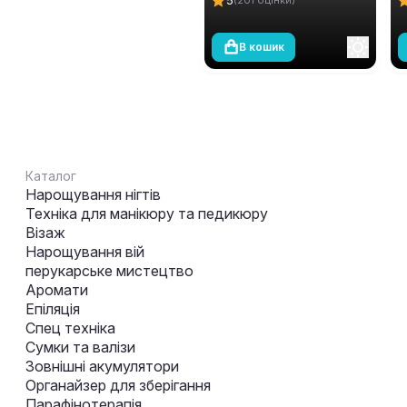
м
В кошик
Каталог
Нарощування нігтів
Техніка для манікюру та педикюру
Візаж
Нарощування вій
перукарське мистецтво
Аромати
Епіляція
Спец техніка
Сумки та валізи
Зовнішні акумулятори
Органайзер для зберігання
Парафінотерапія