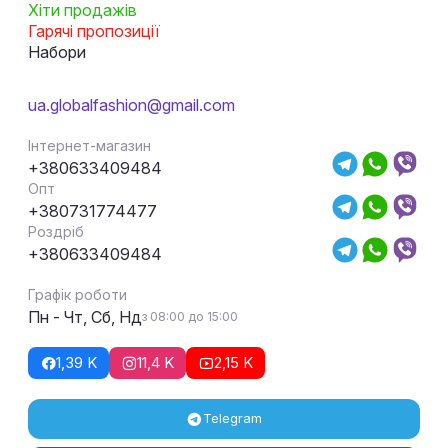
Хіти продажів
Гарячі пропозиції
Набори
ua.globalfashion@gmail.com
Інтернет-магазин
+380633409484
Опт
+380731774477
Роздріб
+380633409484
Графік роботи
Пн - Чт, Сб, Нд
з 08:00 до 15:00
1,39 K
11,4 K
2,15 K
Telegram