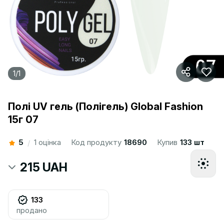
1
/
1
Полі UV гель (Полігель) Global Fashion
15г 07
5
1 оцінка
Код продукту
18690
Купив
133 шт
/
215 UAH
133
продано