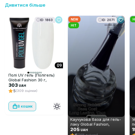
Дивитися більше
NEW
H
ID: 1863
ID: 2071
HIT
Полі UV гель (Полігель)
Global Fashion 30 г,
прозорий 09
303
UAH
5
(309 оцінки)
В кошик
Каучукова база для гель-
У
лаку Global Fashion,
п
Strong Long Lasting Base
205
ш
1
UAH
Coat, 12 мл
А
5
(201 оцінки)