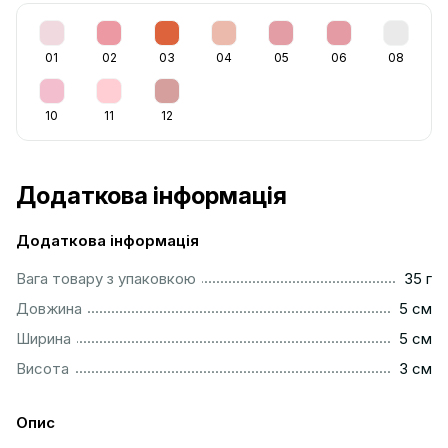
01
02
03
04
05
06
08
10
11
12
Додаткова інформація
Додаткова інформація
...................................................................................................
Вага товару з упаковкою
35 г
..................................................................................................
Довжина
5 см
..................................................................................................
Ширина
5 см
..................................................................................................
Висота
3 см
Опис