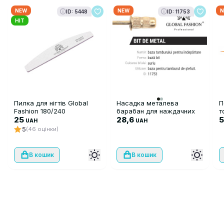
NEW
NEW
N
ID: 5448
ID: 11753
HIT
Пилка для нігтів Global
Насадка металева
П
Fashion 180/240
барабан для наждачних
т
25
циліндрів 7 мм
28,6
F
UAH
UAH
5
(46 оцінки)
В кошик
В кошик