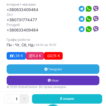
Інтернет-магазин
+380633409484
Опт
+380731774477
Роздріб
+380633409484
Графік роботи
Пн - Чт, Сб, Нд
з 08:00 до 15:00
1,39 K
11,4 K
2,15 K
Telegram
Viber
© 2026 GlobalFashion. Всі права захищені.
Умови повернення та обміну товару
В кошик