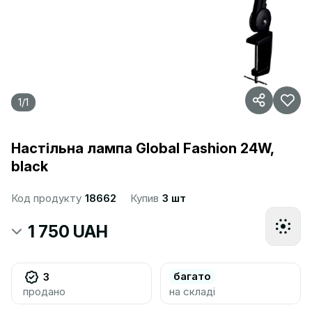
1
/
1
Настільна лампа Global Fashion 24W,
black
Код продукту
18662
Купив
3 шт
1 750 UAH
багато
3
продано
на складі