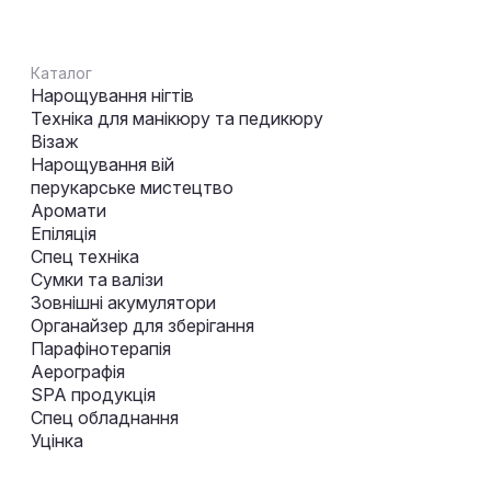
Каталог
Нарощування нігтів
Техніка для манікюру та педикюру
Візаж
Нарощування вій
перукарське мистецтво
Аромати
Епіляція
Спец техніка
Сумки та валізи
Зовнішні акумулятори
Органайзер для зберігання
Парафінотерапія
Аерографія
SPA продукція
Спец обладнання
Уцінка