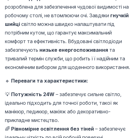
розроблена для забезпечення чудової видимості на
робочому столі, не втомлюючи очі. Завдяки
гнучкій
шийці
світло можна швидко налаштувати під
потрібним кутом, що гарантує максимальний
комфорт та ефективність. Вбудовані світлодіоди
забезпечують
низьке енергоспоживання
та
тривалий термін служби, що робить її надійним та
економічним вибором для щоденного використання.
🔹
Переваги та характеристики:
💡
Потужність 24W
– забезпечує сильне світло,
ідеально підходить для точної роботи, такої як
манікюр, педикюр, макіяж або декоративно-
прикладне мистецтво.
🌈
Рівномірне освітлення без тіней
– забезпечує
ідеальну чіткість по всій робочій поверхні.