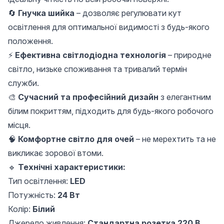
🔄
Гнучка шийка
– дозволяє регулювати кут
освітлення для оптимальної видимості з будь-якого
положення.
⚡
Ефективна світлодіодна технологія
– природне
світло, низьке споживання та тривалий термін
служби.
🎨
Сучасний та професійний дизайн
з елегантним
білим покриттям, підходить для будь-якого робочого
місця.
🧠
Комфортне світло для очей
– не мерехтить та не
викликає зорової втоми.
🔹
Технічні характеристики:
Тип освітлення:
LED
Потужність:
24 Вт
Колір:
Білий
Джерело живлення:
Стандартна розетка 220 В