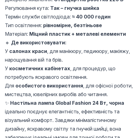
Регулювання кута:
Так – гнучка шийка
Термін служби світлодіода:
≈ 40 000 годин
Тип освітлення:
рівномірне, безтіньове
Матеріал:
Міцний пластик + металеві елементи
🔹
Де використовувати:
У
салонах краси
, для манікюру, педикюру, макіяжу,
нарощування вій та брів.
У
косметичних кабінетах
, для процедур, що
потребують яскравого освітлення.
Для
особистого використання
, для офісної роботи,
мистецтва, ювелірних виробів або читання.
✨
Настільна лампа Global Fashion 24 Вт, чорна
ідеально поєднує елегантність, ефективність та
візуальний комфорт. Завдяки мінімалістичному
дизайну, яскравому світлу та гнучкій шийці, вона
забезпечує ідеальні умови для точної роботи та