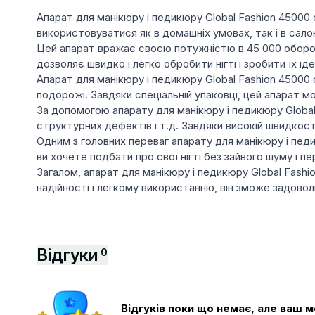
Апарат для манікюру і педикюру Global Fashion 45000 о
використовуватися як в домашніх умовах, так і в сало
Цей апарат вражає своєю потужністю в 45 000 обороті
дозволяє швидко і легко обробити нігті і зробити їх ід
Апарат для манікюру і педикюру Global Fashion 45000
подорожі. Завдяки спеціальній упаковці, цей апарат мо
За допомогою апарату для манікюру і педикюру Global 
структурних дефектів і т.д. Завдяки високій швидкос
Одним з головних переваг апарату для манікюру і педи
ви хочете подбати про свої нігті без зайвого шуму і п
Загалом, апарат для манікюру і педикюру Global Fashio
надійності і легкому використанню, він зможе задово
Відгуки
0
Відгуків поки що немає, але ваш