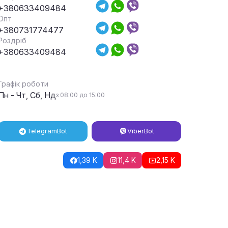
+380633409484
Опт
+380731774477
Роздріб
+380633409484
Графік роботи
Пн - Чт, Сб, Нд
з 08:00 до 15:00
Telegram
Bot
Viber
Bot
1,39 K
11,4 K
2,15 K