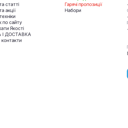
та статті
Гарячі пропозиції
а акції
Набори
техніки
к по сайту
кати Якості
 І ДОСТАВКА
і контакти