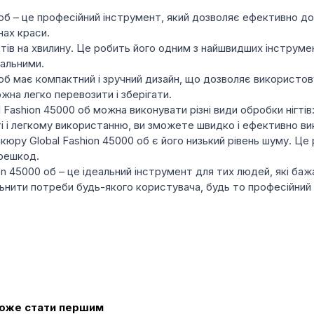
б – це професійний інструмент, який дозволяє ефективно догл
нах краси.
в на хвилину. Це робить його одним з найшвидших інструмент
еальними.
 об має компактний і зручний дизайн, що дозволяє використов
жна легко перевозити і зберігати.
Fashion 45000 об можна виконувати різні види обробки нігтів:
ті і легкому використанню, ви зможете швидко і ефективно ви
кюру Global Fashion 45000 об є його низький рівень шуму. Це
ерешкод.
n 45000 об – це ідеальний інструмент для тих людей, які бажа
льнити потреби будь-якого користувача, будь то професійний
 може стати першим