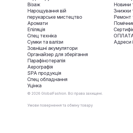
Візаж
Новини 
Нарощування вій
Знижки т
перукарське мистецтво
Ремонт 
Аромати
Помічни
Епіляція
Сертифі
Спец техніка
ОПЛАТА
Сумки та валізи
Адреси 
Зовнішні акумулятори
Органайзер для зберігання
Парафінотерапія
Аерографія
SPA продукція
Спец обладнання
Уцінка
© 2026 GlobalFashion. Всі права захищені.
Умови повернення та обміну товару