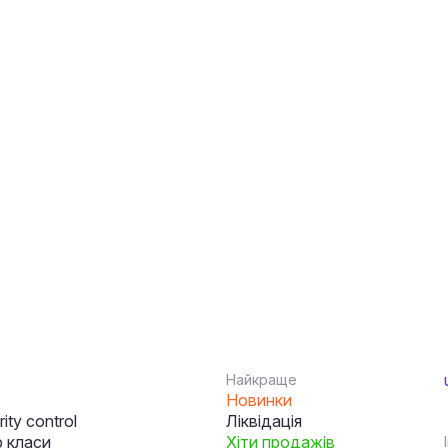
Найкраще
Новинки
ity control
Ліквідація
 класи
Хіти продажів