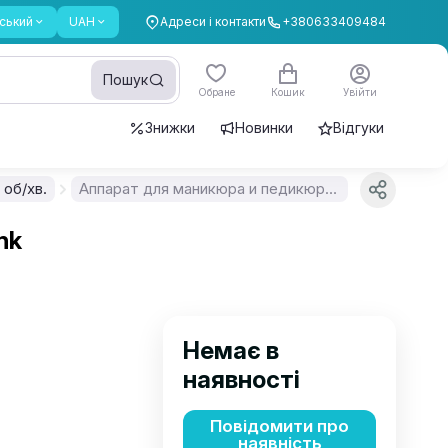
ський
UAH
Адреси і контакти
+380633409484
Пошук
Обране
Кошик
Увійти
Знижки
Новинки
Відгуки
 об/хв.
Аппарат для маникюра и педикюра Global Fashion 45000 об, ZS-606-pink
nk
Немає в
наявності
Повідомити про
наявність