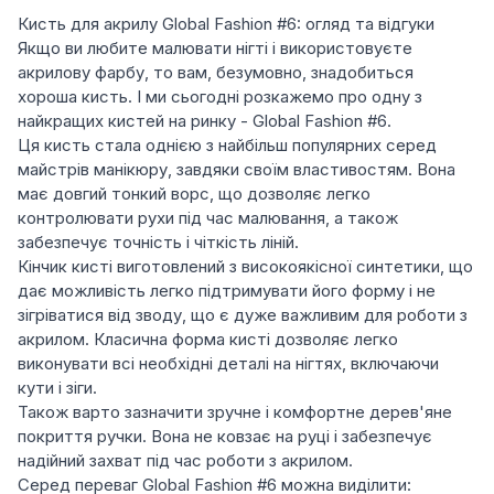
Кисть для акрилу Global Fashion #6: огляд та відгуки
Якщо ви любите малювати нігті і використовуєте
акрилову фарбу, то вам, безумовно, знадобиться
хороша кисть. І ми сьогодні розкажемо про одну з
найкращих кистей на ринку - Global Fashion #6.
Ця кисть стала однією з найбільш популярних серед
майстрів манікюру, завдяки своїм властивостям. Вона
має довгий тонкий ворс, що дозволяє легко
контролювати рухи під час малювання, а також
забезпечує точність і чіткість ліній.
Кінчик кисті виготовлений з високоякісної синтетики, що
дає можливість легко підтримувати його форму і не
зігріватися від зводу, що є дуже важливим для роботи з
акрилом. Класична форма кисті дозволяє легко
виконувати всі необхідні деталі на нігтях, включаючи
кути і зіги.
Також варто зазначити зручне і комфортне дерев'яне
покриття ручки. Вона не ковзає на руці і забезпечує
надійний захват під час роботи з акрилом.
Серед переваг Global Fashion #6 можна виділити: