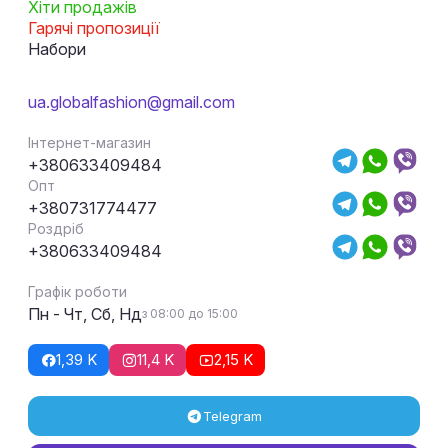
Хіти продажів
Гарячі пропозиції
Набори
ua.globalfashion@gmail.com
Інтернет-магазин
+380633409484
Опт
+380731774477
Роздріб
+380633409484
Графік роботи
Пн - Чт, Сб, Нд
з 08:00 до 15:00
1,39 K
11,4 K
2,15 K
Telegram