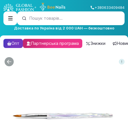
+380633409484
Пошук товарів...
Доставка по Україна від 2 000 UAH — безкоштовно
Опт
Партнерська програма
Знижки
Нови