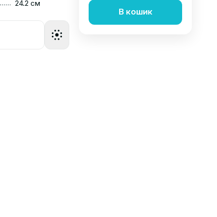
......
24.2 см
В кошик