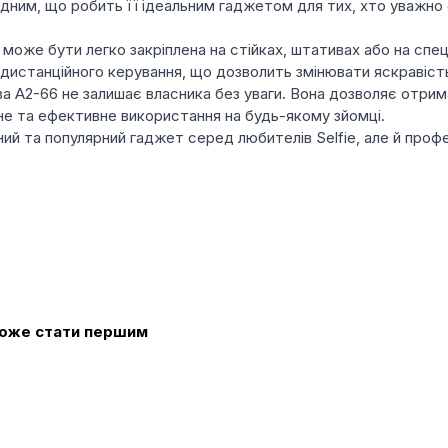
дним, що робить її ідеальним гаджетом для тих, хто уважно 
може бути легко закріплена на стійках, штативах або на спец
истанційного керування, що дозволить змінювати яскравість 
а A2-66 не залишає власника без уваги. Вона дозволяє отрима
не та ефективне використання на будь-якому зйомці.
ий та популярний гаджет серед любителів Selfie, але й проф
 може стати першим