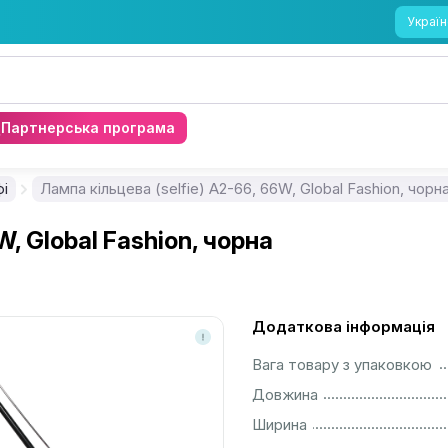
Україн
Партнерська програма
і
Лампа кільцева (selfie) A2-66, 66W, Global Fashion, чорн
W, Global Fashion, чорна
Додаткова інформація
................................................................................................................
Вага товару з упаковкою
................................................................................................................
Довжина
................................................................................................................
Ширина