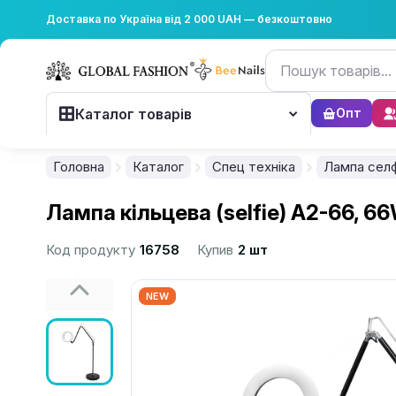
Доставка по Україна від 2 000 UAH — безкоштовно
Каталог товарів
Опт
Головна
Каталог
Спец техніка
Лампа селф
Лампа кільцева (selfie) A2-66, 66
Код продукту
16758
Купив
2 шт
NEW
................................................................................................................
................................................................................................................
................................................................................................................