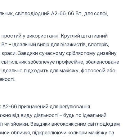
ьник, світлодіодний A2-66, 66 Вт, для селфі,
 простий у використанні, Круглий штативний
Вт – ідеальний вибір для візажистів, влогерів,
 з краси. Завдяки сучасному сріблястому дизайну
й світильник забезпечує професійне, збалансоване
 ідеально підходить для макіяжу, фотосесій або
якості.
к A2-66 призначений для регулювання
жно від виду діяльності – будь то ідеальний
фії чи зйомки. Завдяки високоякісним світлодіодам
риси обличчя, підкреслюючи кольори макіяжу та