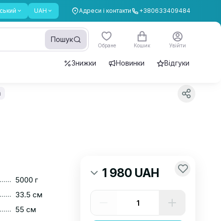
ський
UAH
Адреси і контакти
+380633409484
Пошук
Обране
Кошик
Увійти
Знижки
Новинки
Відгуки
а
1 980 UAH
......
5000 г
......
33.5 см
......
55 см