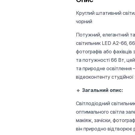
Круглий штативний світил
чорний
Потужний, елегантний та
світильник LED A2-66, 66 
фотографів або фахівців
та потужності 66 Вт, це
та природне освітлення –
відеоконтенту студійної 
🔹
Загальний опис:
Світлодіодний світильни
оптимального світла зале
макіяж, зачіски, фотогра
він природно відтворює 