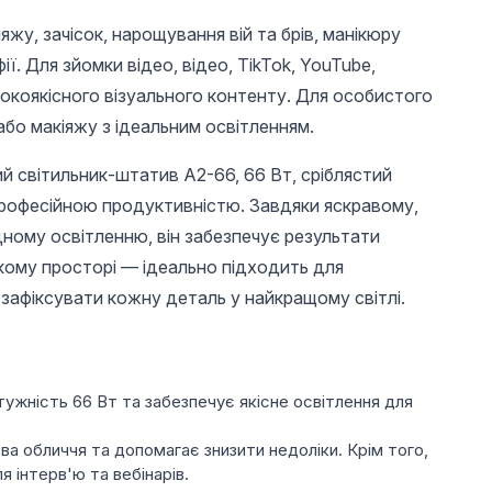
яжу, зачісок, нарощування вій та брів, манікюру
ї. Для зйомки відео, відео, TikTok, YouTube,
сокоякісного візуального контенту. Для особистого
або макіяжу з ідеальним освітленням.
й світильник-штатив A2-66, 66 Вт, сріблястий
професійною продуктивністю. Завдяки яскравому,
ному освітленню, він забезпечує результати
якому просторі — ідеально підходить для
ь зафіксувати кожну деталь у найкращому світлі.
ужність 66 Вт та забезпечує якісне освітлення для
ва обличчя та допомагає знизити недоліки. Крім того,
я інтерв'ю та вебінарів.