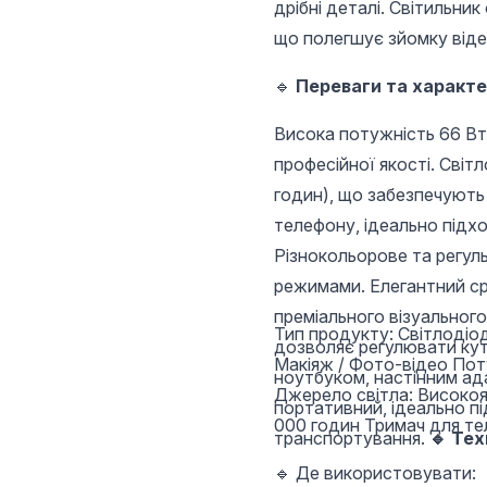
дрібні деталі. Світильн
що полегшує зйомку відео
🔹
Переваги та характе
Висока потужність 66 Вт 
професійної якості. Світ
годин), що забезпечують 
телефону, ідеально підхо
Різнокольорове та регул
режимами. Елегантний срі
преміального візуального
Тип продукту: Світлодіод
дозволяє регулювати кут
Макіяж / Фото-відео Пот
ноутбуком, настінним ад
Джерело світла: Високояк
портативний, ідеально п
000 годин Тримач для тел
транспортування.
🔹 Тех
🔹 Де використовувати: