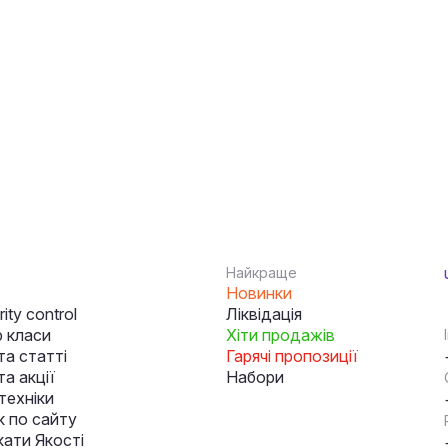
Найкраще
Новинки
ity control
Ліквідація
 класи
Хіти продажів
та статті
Гарячі пропозиції
а акції
Набори
техніки
к по сайту
кати Якості