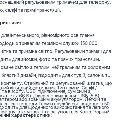
ик оснащений регульованим тримачем для телефону,
, селфі та прямі трансляції.
ристики:
для інтенсивного, рівномірного освітлення
лодіоди з тривалим терміном служби (50 000
чітке та приємне світло. Регульований тримач для
дить для зйомки, фото та прямих трансляцій.
ьоване світло з теплим, нейтральним та холодним
блястий дизайн, підходить для студій, салонів та
 контенту. Стабільний та регульований штатив, що
ний кільцевий світильник Тип лампи: Селфі /
 та висоту. USB-підключення, сумісний з
ужність: 66 Вт Джерело живлення: USB (5 В)
аптером або зовнішнім акумулятором. Легкий та
існі світлодіоди Термін служби світлодіода: ≈ 50
ідходить для щоденного використання та легкого
ефону: в комплекті та регулюється Колір: Чорний
нічні характеристики: