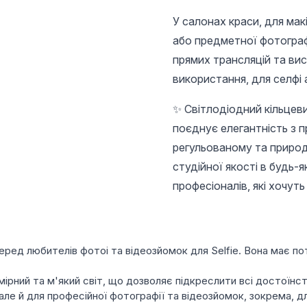
У салонах краси, для макі
або предметної фотографі
прямих трансляцій та ви
використання, для селфі 
✨ Світлодіодний кільцеви
поєднує елегантність з 
регульованому та природ
студійної якості в будь-
професіоналів, які хочут
ед любителів фотоі та відеозйомок для Selfie. Вона має пот
мірний та м'який світ, що дозволяє підкреслити всі достоїнст
але й для професійної фотографії та відеозйомок, зокрема, дл