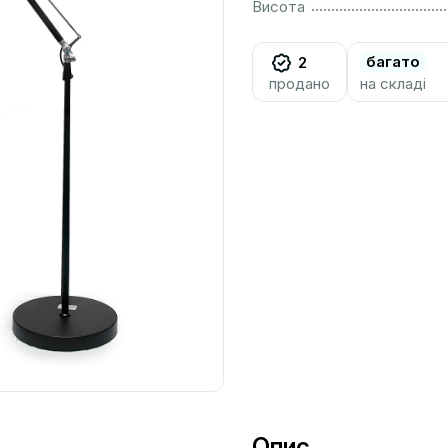
................................................................................................................
Висота
багато
2
продано
на складі
Опис