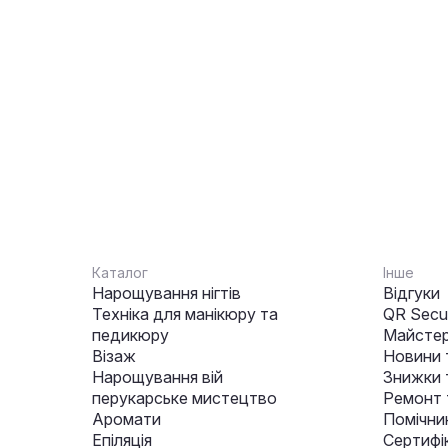
Каталог
Інше
Нарощування нігтів
Відгуки
Техніка для манікюру та
QR Secur
педикюру
Майстер
Візаж
Новини 
Нарощування вій
Знижки т
перукарське мистецтво
Ремонт 
Аромати
Помічни
Епіляція
Сертифі