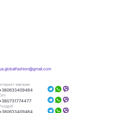
ua.globalfashion@gmail.com
Інтернет-магазин
+380633409484
Опт
+380731774477
Роздріб
+380633409484