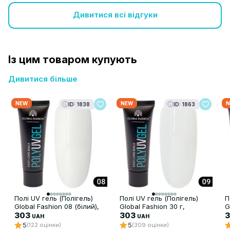
Дивитися всі відгуки
Із цим товаром купують
Дивитися більше
NEW
NEW
N
ID: 1838
ID: 1863
Полі UV гель (Полігель)
Полі UV гель (Полігель)
П
Global Fashion 08 (білий),
Global Fashion 30 г,
G
30 г
303
прозорий 09
303
UAH
UAH
5
5
(122 оцінки)
(309 оцінки)