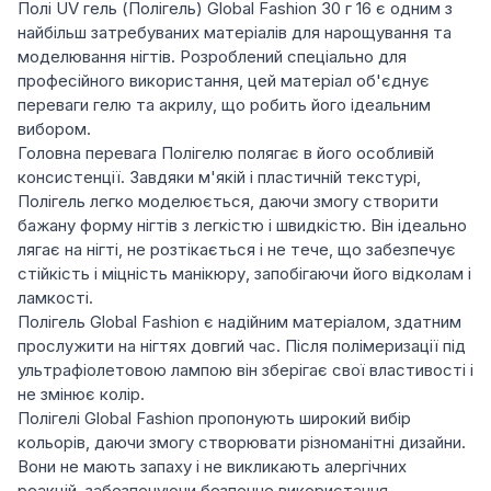
Полі UV гель (Полігель) Global Fashion 30 г 16 є одним з
найбільш затребуваних матеріалів для нарощування та
моделювання нігтів. Розроблений спеціально для
професійного використання, цей матеріал об'єднує
переваги гелю та акрилу, що робить його ідеальним
вибором.
Головна перевага Полігелю полягає в його особливій
консистенції. Завдяки м'якій і пластичній текстурі,
Полігель легко моделюється, даючи змогу створити
бажану форму нігтів з легкістю і швидкістю. Він ідеально
лягає на нігті, не розтікається і не тече, що забезпечує
стійкість і міцність манікюру, запобігаючи його відколам і
ламкості.
Полігель Global Fashion є надійним матеріалом, здатним
прослужити на нігтях довгий час. Після полімеризації під
ультрафіолетовою лампою він зберігає свої властивості і
не змінює колір.
Полігелі Global Fashion пропонують широкий вибір
кольорів, даючи змогу створювати різноманітні дизайни.
Вони не мають запаху і не викликають алергічних
реакцій, забезпечуючи безпечне використання.