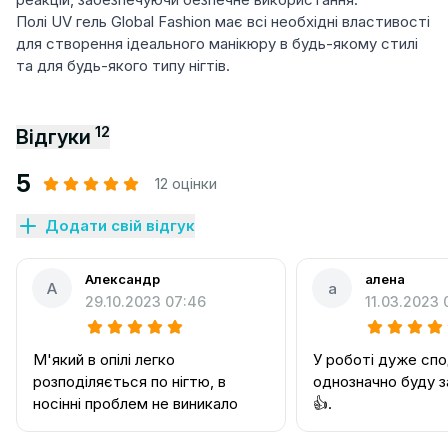
Полі UV гель Global Fashion має всі необхідні властивості
для створення ідеального манікюру в будь-якому стилі
та для будь-якого типу нігтів.
12
Відгуки
5
12 оцінки
Додати свій відгук
Александр
алена
А
а
29.10.2023 07:46
11.03.2023 
М'який в опілі легко
У роботі дуже сп
розподіляється по нігтю, в
однозначно буду 
носінні проблем не виникало
👍.