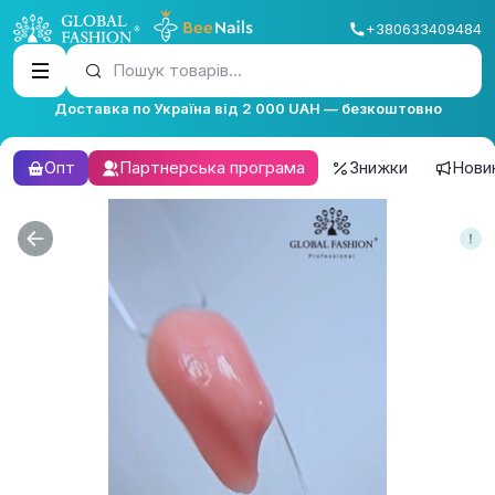
+380633409484
Пошук товарів...
Доставка по Україна від 2 000 UAH — безкоштовно
Опт
Партнерська програма
Знижки
Нови