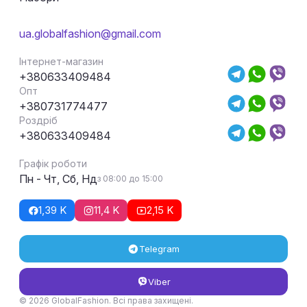
ua.globalfashion@gmail.com
Інтернет-магазин
+380633409484
Опт
+380731774477
Роздріб
+380633409484
Графік роботи
Пн - Чт, Сб, Нд
з 08:00 до 15:00
1,39 K
11,4 K
2,15 K
Telegram
Viber
© 2026 GlobalFashion. Всі права захищені.