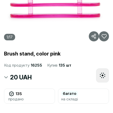
1
/
17
Brush stand, color pink
Код продукту
16255
Купив
135 шт
20 UAH
багато
135
продано
на складі