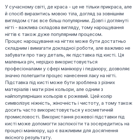
У сучасному світі, де краса - це не тільки прикраса, але
й спосіб виразитись мовою тіла, догляд за зовнішнім
виглядом стає все більш популярним. Довгі і доглянуті
нігті - важлива складова вигляду, тому нарощування
нігтів є також дуже популярним процесом.
Процес нарощування на нігтях може бути достатньо
складним і вимагати докладної роботи, але важливо не
забувати про таку деталь, як підставка під кисті. Ця
маленька річ, нерідко використовується
професіоналами у сфері манікюру і педікюру, дозволяє
значно полегшити процес нанесення лаку на нігті.
Підставка під кисті може бути зроблена з різних
матеріалів і мати різні кольори, але одним з
найпопулярніших кольорів є рожевий. Цей колір
символізує ніжність, жіночність і чистоту, а тому також
досить часто використовується у косметичній
промисловості. Використання рожевої підставки під
кисті може допомогти заспокоїти та зосередитись на
процесі манікюру, що є важливим для досягнення
якісного результату.