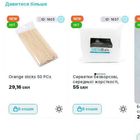
Дивитися більше
NEW
NEW
N
ID: 1603
ID: 1637
HIT
HIT
H
Orange sticks 50 PCs
Серветки безворсові,
середньої жорсткості,
29,16
500 шт
55
UAH
UAH
Б
В кошик
В кошик
с
ш