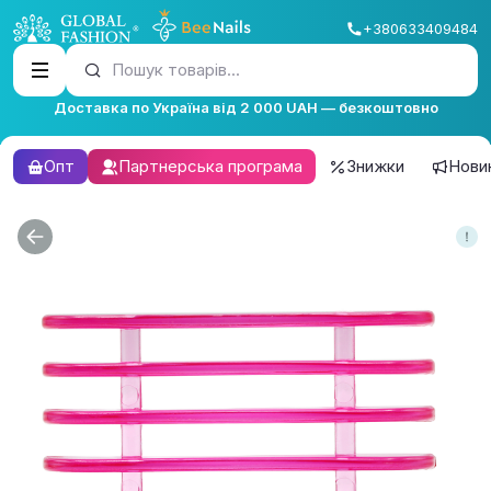
+380633409484
Пошук товарів...
Доставка по Україна від 2 000 UAH — безкоштовно
Опт
Партнерська програма
Знижки
Нови