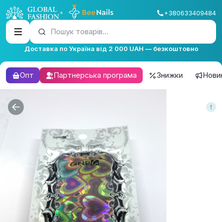
+380633409484
Пошук товарів...
Доставка по Україна від 2 000 UAH — безкоштовно
Опт
Партнерська програма
Знижки
Нови