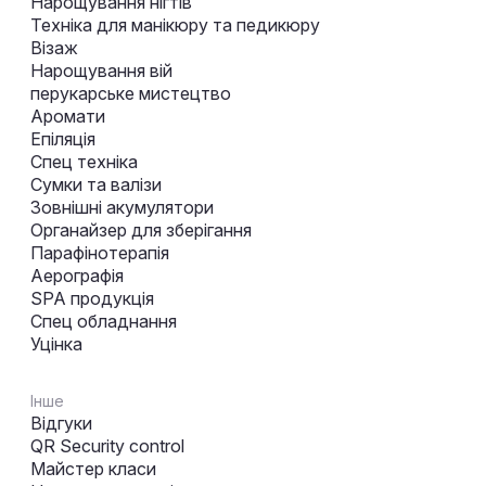
Нарощування нігтів
Техніка для манікюру та педикюру
Візаж
Нарощування вій
перукарське мистецтво
Аромати
Епіляція
Спец техніка
Сумки та валізи
Зовнішні акумулятори
Органайзер для зберігання
Парафінотерапія
Аерографія
SPA продукція
Спец обладнання
Уцінка
Інше
Відгуки
QR Security control
Майстер класи