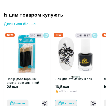
Із цим товаром купують
Дивитися більше
NEW
NEW
N
ID: 1119
ID: 4967
Набір двосторонніх
Лак для стемпінгу Black
Л
аплікаторів для тіней
Global 10 шт
28
16,5
1
UAH
UAH
4
(135 оцінки)
В кошик
В кошик