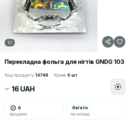
1
/
1
Перекладна фольга для нігтів GNDG 103
Код продукту
14748
Купив
6 шт
16 UAH
багато
6
продано
на складі