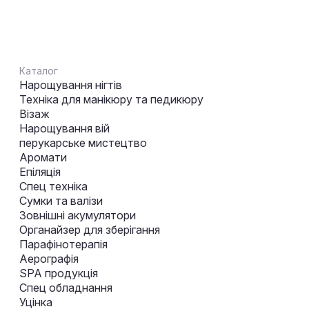
Каталог
Нарощування нігтів
Техніка для манікюру та педикюру
Візаж
Нарощування вій
перукарське мистецтво
Аромати
Епіляція
Спец техніка
Сумки та валізи
Зовнішні акумулятори
Органайзер для зберігання
Парафінотерапія
Аерографія
SPA продукція
Спец обладнання
Уцінка