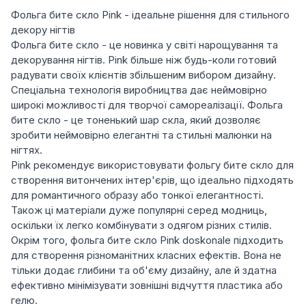
Фольга бите скло Pink - ідеальне рішення для стильного
декору нігтів
Фольга бите скло - це новинка у світі нарощування та
декорування нігтів. Pink більше ніж будь-коли готовий
радувати своїх клієнтів збільшеним вибором дизайну.
Cпеціальна технологія виробництва дає неймовірно
широкі можливості для творчої самореалізації. Фольга
бите скло - це тоненький шар скла, який дозволяє
зробити неймовірно елегантні та стильні малюнки на
нігтях.
Pink рекомендує використовувати фольгу бите скло для
створення витончених інтер'єрів, що ідеально підходять
для романтичного образу або тонкої елегантності.
Також ці матеріали дуже популярні серед модниць,
оскільки їх легко комбінувати з одягом різних стилів.
Окрім того, фольга бите скло Pink doskonale підходить
для створення різноманітних класних ефектів. Вона не
тільки додає глибини та об'єму дизайну, але й здатна
ефективно мінімізувати зовнішні відчуття пластика або
гелю.