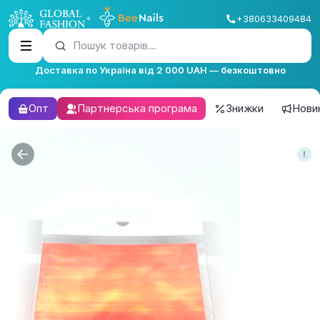
+380633409484
Пошук товарів...
Доставка по Україна від 2 000 UAH — безкоштовно
Опт
Партнерська програма
Знижки
Нови