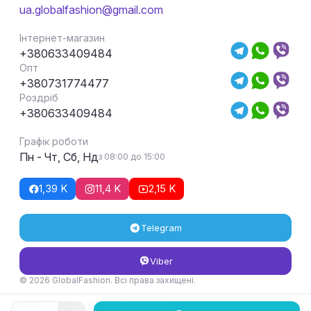
ua.globalfashion@gmail.com
Інтернет-магазин
+380633409484
Опт
+380731774477
Роздріб
+380633409484
Графік роботи
Пн - Чт, Сб, Нд
з 08:00 до 15:00
1,39 K
11,4 K
2,15 K
Telegram
Viber
© 2026 GlobalFashion. Всі права захищені.
Умови повернення та обміну товару