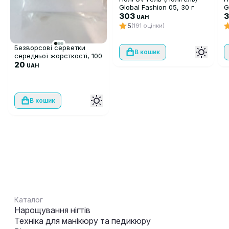
Global Fashion 05, 30 г
G
303
п
UAH
5
(191 оцінки)
Безворсові серветки
В кошик
середньої жорсткості, 100
шт
20
UAH
В кошик
Каталог
Нарощування нігтів
Техніка для манікюру та педикюру