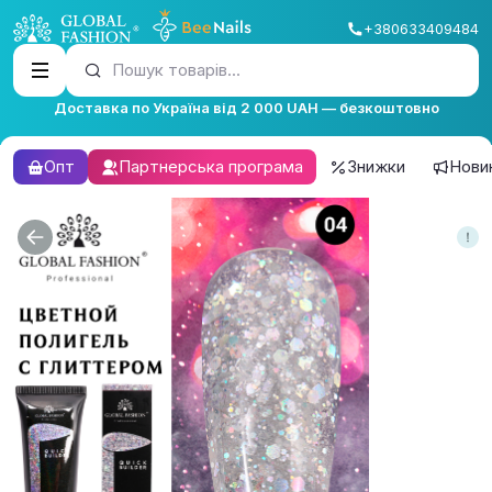
+380633409484
Пошук товарів...
Доставка по Україна від 2 000 UAH — безкоштовно
Опт
Партнерська програма
Знижки
Нови