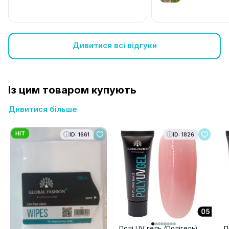
Дивитися всі відгуки
Із цим товаром купують
Дивитися більше
HIT
ID: 1661
ID: 1826
Полі UV гель (Полігель)
П