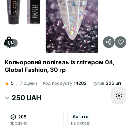
1
/
14
Кольоровий полігель із глітером 04,
Global Fashion, 30 гр
5
7 оцінки
Код продукту
14282
Купив
205 шт
/
250 UAH
багато
205
продано
на складі