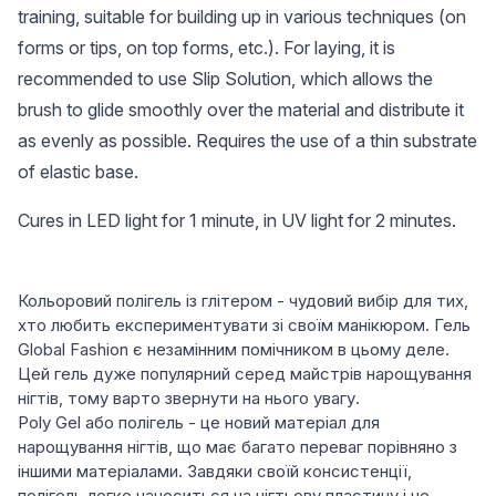
training, suitable for building up in various techniques (on
forms or tips, on top forms, etc.). For laying, it is
recommended to use Slip Solution, which allows the
brush to glide smoothly over the material and distribute it
as evenly as possible. Requires the use of a thin substrate
of elastic base.
Cures in LED light for 1 minute, in UV light for 2 minutes.
Кольоровий полігель із глітером - чудовий вибір для тих,
хто любить експериментувати зі своїм манікюром. Гель
Global Fashion є незамінним помічником в цьому деле.
Цей гель дуже популярний серед майстрів нарощування
нігтів, тому варто звернути на нього увагу.
Poly Gel або полігель - це новий матеріал для
нарощування нігтів, що має багато переваг порівняно з
іншими матеріалами. Завдяки своїй консистенції,
полігель легко наноситься на нігтьову пластину і не