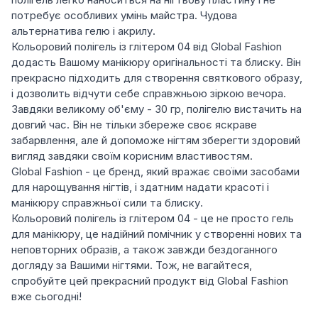
потребує особливих умінь майстра. Чудова
альтернатива гелю і акрилу.
Кольоровий полігель із глітером 04 від Global Fashion
додасть Вашому манікюру оригінальності та блиску. Він
прекрасно підходить для створення святкового образу,
і дозволить відчути себе справжньою зіркою вечора.
Завдяки великому об'єму - 30 гр, полігелю вистачить на
довгий час. Він не тільки збереже своє яскраве
забарвлення, але й допоможе нігтям зберегти здоровий
вигляд завдяки своїм корисним властивостям.
Global Fashion - це бренд, який вражає своїми засобами
для нарощування нігтів, і здатним надати красоті і
манікюру справжньої сили та блиску.
Кольоровий полігель із глітером 04 - це не просто гель
для манікюру, це надійний помічник у створенні нових та
неповторних образів, а також завжди бездоганного
догляду за Вашими нігтями. Тож, не вагайтеся,
спробуйте цей прекрасний продукт від Global Fashion
вже сьогодні!