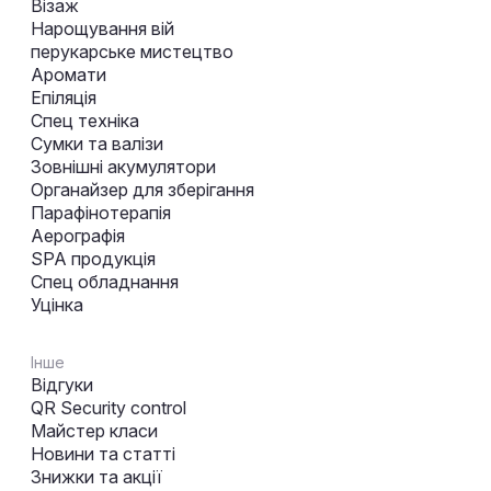
Візаж
Нарощування вій
перукарське мистецтво
Аромати
Епіляція
Спец техніка
Сумки та валізи
Зовнішні акумулятори
Органайзер для зберігання
Парафінотерапія
Аерографія
SPA продукція
Спец обладнання
Уцінка
Інше
Відгуки
QR Security control
Майстер класи
Новини та статті
Знижки та акції