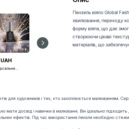
Пензель віяло Global Fas
хвилювання, переходу кол
форму віяла, що дає змо
створюючи цікаві текстур
матеріалів, що забезпечує
 UAH
25 UAH
30 UAH
ерсальне
Пилка для нігтів
Плоский пензель
нє покриття без
Global Fashion
для гелю язичок
ого шару Global
180/240
№4, Global Fashion
ion TOP-
зний (топ/
), 12 мл
нтів для художників і тих, хто захоплюється малюванням. Се
дно мати досвід і навички в малюванні. Він ідеально підходит
ьних ефектів. Під час використання пензля необхідно стежит