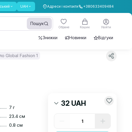
ський
UAH
Адреси і контакти
+380633409484
Пошук
Обране
Кошик
Увійти
Знижки
Новинки
Відгуки
о Global Fashion 1
32 UAH
......
7 г
......
23.4 см
......
0.8 см