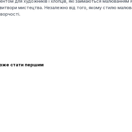
ументом для художників і хлопців, які займаються малюванням
 витвори мистецтва. Незалежно від того, якому стилю малюван
творчості.
 може стати першим