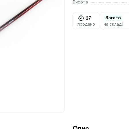
................................................................................................................
Висота
багато
27
продано
на складі
Опис