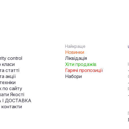
Найкраще
Новинки
ity control
Ліквідація
 класи
Хіти продажів
та статті
Гарячі пропозиції
а акції
Набори
техніки
к по сайту
кати Якості
 І ДОСТАВКА
і контакти