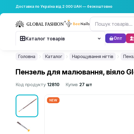
Доставка по Україна від 2 000 UAH — безкоштовно
Каталог товарів
Опт
Головна
Каталог
Нарощування нігтів
Пенз
Пензель для малювання, віяло Glo
Код продукту
12810
Купив
27 шт
NEW
................................................................................................................
................................................................................................................
................................................................................................................