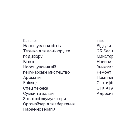
Каталог
Інше
Нарощування нігтів
Відгуки
Техніка для манікюру та
QR Secur
педикюру
Майстер
Візаж
Новини 
Нарощування вій
Знижки т
перукарське мистецтво
Ремонт 
Аромати
Помічни
Епіляція
Сертифі
Спец техніка
ОПЛАТА
Сумки та валізи
Адреси 
Зовнішні акумулятори
Органайзер для зберігання
Парафінотерапія