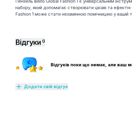
Пензель віяло Global Fashion 1 є універсальним інстр
набору, який допомагає створювати цікаві та ефектні
Fashion 1 може стати незамінною помічницею у вашій 
Відгуки
0
Відгуків поки що немає, але ваш
Додати свій відгук