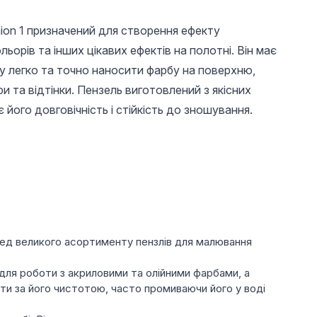
hion 1 призначений для створення ефекту
ьорів та інших цікавих ефектів на полотні. Він має
гу легко та точно наносити фарбу на поверхню,
и та відтінки. Пензель виготовлений з якісних
 його довговічність і стійкість до зношування.
30 UAH
30 UAH
45 U
Плоский прямий
Пензлик для
Ремуве
пензель №6 для
малювання 002,
видален
гелю, Global Fashion
тонкий пензлик
30 мл
Global Fashion
ред великого асортименту пензлів для малювання
ь для роботи з акриловими та олійними фарбами, а
и за його чистотою, часто промиваючи його у воді