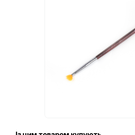
................................................................................................................
Із цим товаром купують