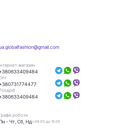
ua.globalfashion@gmail.com
Інтернет-магазин
+380633409484
Опт
+380731774477
Роздріб
+380633409484
Графік роботи
Пн - Чт, Сб, Нд
з 08:00 до 15:00