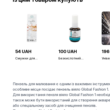
54 UAH
100 UAH
196
Смужки для
Безкислотний
Унів
депіляції в упаковці
праймер для нігтів,
верх
75 шт.
Primer Acid Free
липк
Global Fashion 15 мл
Fash
Алма
фініш
Пензель для малювання є одним із важливих інструме
особливе місце посідає пензель віяло Global Fashion 1.
Для використання пензля віяло Global Fashion 1 необхі
також може бути використаний для створення акварел
або спеціальному засобі для очищення пензлів.