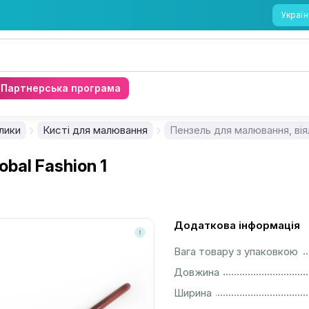
Україн
Партнерська програма
лики
Кисті для малювання
Пензель для малювання, віял
bal Fashion 1
Додаткова інформація
................................................................................................................
Вага товару з упаковкою
................................................................................................................
Довжина
................................................................................................................
Ширина