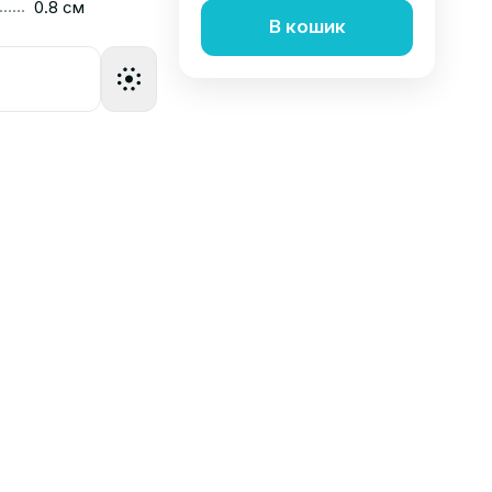
......
0.8 см
В кошик