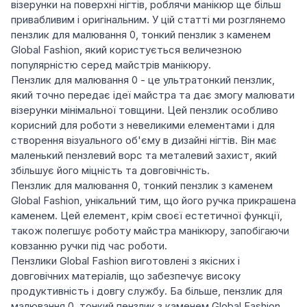
візерунки на поверхні нігтів, роблячи манікюр ще більш
привабливим і оригінальним. У цій статті ми розглянемо
пензлик для малювання 0, тонкий пензлик з каменем
Global Fashion, який користується величезною
популярністю серед майстрів манікюру.
Пензлик для малювання 0 - це ультратонкий пензлик,
який точно передає ідеї майстра та дає змогу малювати
візерунки мінімальної товщини. Цей пензлик особливо
корисний для роботи з невеликими елементами і для
створення візуального об'єму в дизайні нігтів. Він має
маленький пензлевий ворс та металевий захист, який
збільшує його міцність та довговічність.
Пензлик для малювання 0, тонкий пензлик з каменем
Global Fashion, унікальний тим, що його ручка прикрашена
каменем. Цей елемент, крім своєї естетичної функції,
також полегшує роботу майстра манікюру, запобігаючи
ковзанню ручки під час роботи.
Пензлики Global Fashion виготовлені з якісних і
довговічних матеріалів, що забезпечує високу
продуктивність і довгу службу. Ба більше, пензлик для
малювання 0, тонкий пензлик з каменем Global Fashion,