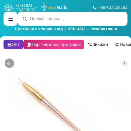
+380633409484
Пошук товарів...
Доставка по Україна від 2 000 UAH — безкоштовно
Опт
Партнерська програма
Знижки
Нови