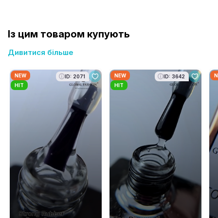
Із цим товаром купують
Дивитися більше
NEW
NEW
N
ID: 2071
ID: 3642
HIT
HIT