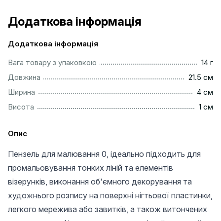
Додаткова інформація
Додаткова інформація
....................................................................................................
Вага товару з упаковкою
14 г
..............................................................................................
Довжина
21.5 см
..................................................................................................
Ширина
4 см
...................................................................................................
Висота
1 см
Опис
Пензель для малювання 0, ідеально підходить для
промальовування тонких ліній та елементів
візерунків, виконання об'ємного декорування та
художнього розпису на поверхні нігтьової пластинки,
легкого мережива або завитків, а також витончених