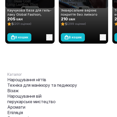
Каучукова база для гель-
Універсальне верхнє
Т
лаку Global Fashion,
покриття без липкого
е
Strong Long Lasting Base
205
шару Global Fashion TOP-
210
ш
2
UAH
UAH
Coat, 12 мл
Diamond 15 мл (топ/фініш)
F
5
5
(201 оцінки)
(299 оцінки)
м
В кошик
В кошик
Каталог
Нарощування нігтів
Техніка для манікюру та педикюру
Візаж
Нарощування вій
перукарське мистецтво
Аромати
Епіляція