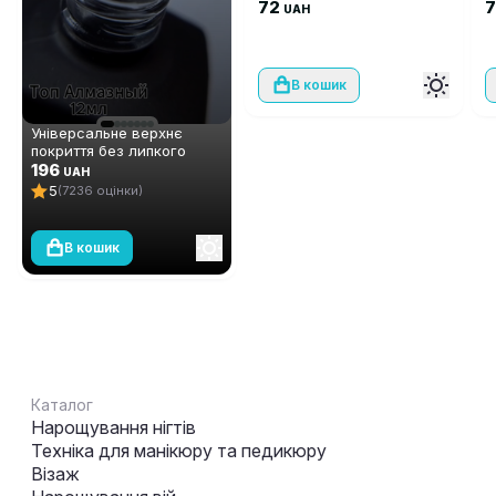
72
UAH
В кошик
Універсальне верхнє
покриття без липкого
шару Global Fashion TOP-
196
UAH
Алмазний (топ/фініш), 12
5
(7236 оцінки)
мл
В кошик
Каталог
Нарощування нігтів
Техніка для манікюру та педикюру
Візаж