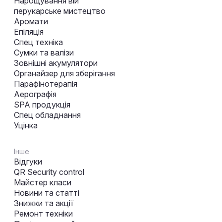
Нарощування вій
перукарське мистецтво
Аромати
Епіляція
Спец техніка
Сумки та валізи
Зовнішні акумулятори
Органайзер для зберігання
Парафінотерапія
Аерографія
SPA продукція
Спец обладнання
Уцінка
Інше
Відгуки
QR Security control
Майстер класи
Новини та статті
Знижки та акції
Ремонт техніки