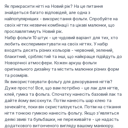
Як прикрасити нігті на Новий рік? На це питання
знайдеться багато відповідей, але одна з
найпопулярніших - використання фольги. Спробуйте на
своїх нігтях незвичні комбінації та цікаві малюнки, що
прославлятимуть Новий рік.
Набір фольги 10 штук - це чудовий варіант для тих, хто
любить експериментувати на своїх нігтях. У набір
входять десять різних кольорів - червоний, зелений,
блакитний, сріблястий та інші, що найкраще підійдуть до
Новорічної атмосфери. Кожен аркуш фольги
оригінального дизайну та містить малюнки різних форм
та розмірів.
Як використовувати фольгу для декорування нігтів?
Дуже просто! Все, що вам потрібно - це лак для нігтів,
клей, гумка та фольга. Спочатку нанесіть базовий лак та
дайте йому висохнути. Потім нанесіть шар клею та
зачекайте, поки він скристалізується. Потім на стікання
нігтя тонкою гумкою нанесіть фольгу. Якщо з'являться
деякі звиві та бульбашки, не переживайте - це надасть
додаткового витонченого вигляду вашому манікюру.