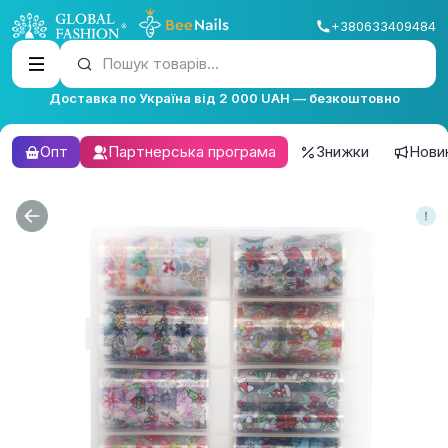
+380633409484
Пошук товарів...
Доставка по Україна від 2 000 UAH — безкоштовно
Опт
Партнерська програма
Знижки
Нови