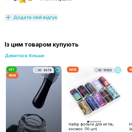
Додати свій відгук
Із цим товаром купують
Дивитися більше
HIT
NEW
N
ID: 3678
ID: 10162
NEW
Набір фольги для нігтів,
Н
космос (10 шт)
(