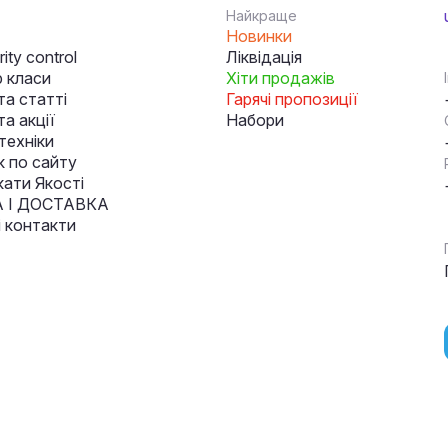
Найкраще
Новинки
ity control
Ліквідація
 класи
Хіти продажів
та статті
Гарячі пропозиції
а акції
Набори
техніки
к по сайту
кати Якості
 І ДОСТАВКА
і контакти