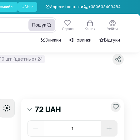
ський
UAH
Адреси і контакти
+380633409484
Пошук
Обране
Кошик
Увійти
Знижки
Новинки
Відгуки
10 шт (цветные) 24
72 UAH