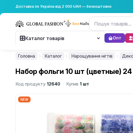
Доставка по Україна від 2 000 UAH — безкоштовно
Каталог товарів
Опт
Головна
Каталог
Нарощування нігтів
Деко
Набор фольги 10 шт (цветные) 24
Код продукту
12640
Купив
1 шт
NEW