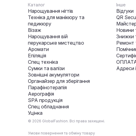
Каталог
Інше
Нарощування нігтів
Відгуки
Техніка для манікюру та
QR Secur
педикюру
Майстер
Візаж
Новини 
Нарощування вій
Знижки т
перукарське мистецтво
Ремонт 
Аромати
Помічни
Епіляція
Сертифі
Спец техніка
ОПЛАТА
Сумки та валізи
Адреси 
Зовнішні акумулятори
Органайзер для зберігання
Парафінотерапія
Аерографія
SPA продукція
Спец обладнання
Уцінка
© 2026 GlobalFashion. Всі права захищені.
Умови повернення та обміну товару