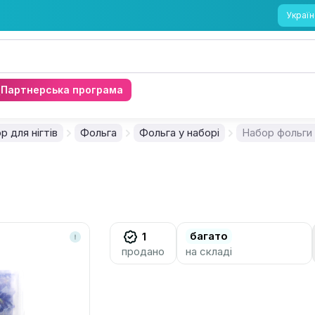
Україн
Партнерська програма
р для нігтів
Фольга
Фольга у наборі
Набор фольги 
багато
1
продано
на складі