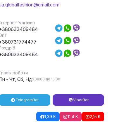
ua.globalfashion@gmail.com
Інтернет-магазин
+380633409484
Опт
+380731774477
Роздріб
+380633409484
Графік роботи
Пн - Чт, Сб, Нд
з 08:00 до 15:00
Telegram
Bot
Viber
Bot
1,39 K
11,4 K
2,15 K