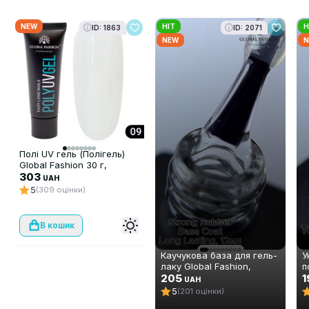
NEW
HIT
H
ID: 1863
ID: 2071
NEW
N
Полі UV гель (Полігель)
Global Fashion 30 г,
прозорий 09
303
UAH
5
(309 оцінки)
В кошик
Каучукова база для гель-
У
лаку Global Fashion,
п
Strong Long Lasting Base
205
ш
1
UAH
Coat, 12 мл
А
5
(201 оцінки)
м