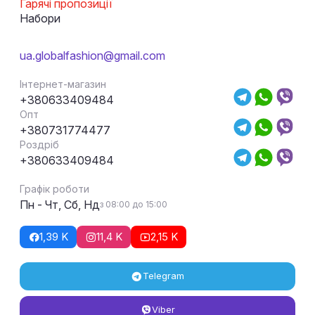
Гарячі пропозиції
Набори
ua.globalfashion@gmail.com
Інтернет-магазин
+380633409484
Опт
+380731774477
Роздріб
+380633409484
Графік роботи
Пн - Чт, Сб, Нд
з 08:00 до 15:00
1,39 K
11,4 K
2,15 K
Telegram
Viber