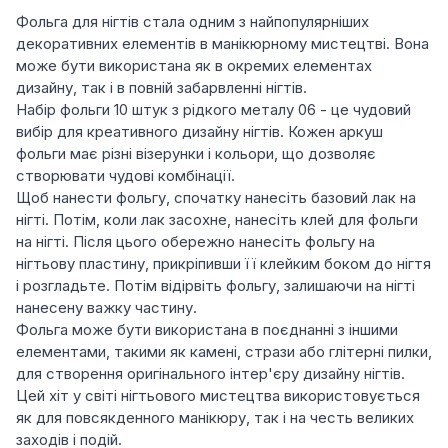
Фольга для нігтів стала одним з найпопулярніших
декоративних елементів в манікюрному мистецтві. Вона
може бути використана як в окремих елементах
дизайну, так і в повній забарвленні нігтів.
Набір фольги 10 штук з рідкого металу 06 - це чудовий
вибір для креативного дизайну нігтів. Кожен аркуш
фольги має різні візерунки і кольори, що дозволяє
створювати чудові комбінації.
Щоб нанести фольгу, спочатку нанесіть базовий лак на
нігті. Потім, коли лак засохне, нанесіть клей для фольги
на нігті. Після цього обережно нанесіть фольгу на
нігтьову пластину, прикріпивши її клейким боком до нігтя
і розгладьте. Потім відірвіть фольгу, залишаючи на нігті
нанесену важку частину.
Фольга може бути використана в поєднанні з іншими
елементами, такими як камені, стрази або глітерні пилки,
для створення оригінального інтер'єру дизайну нігтів.
Цей хіт у світі нігтьового мистецтва використовується
як для повсякденного манікюру, так і на честь великих
заходів і подій.