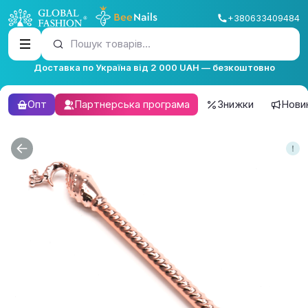
+380633409484
Пошук товарів...
Доставка по Україна від 2 000 UAH — безкоштовно
Опт
Партнерська програма
Знижки
Нови