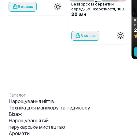
Безворсові серветки
В кошик
середньої жорсткості, 100
шт
20
UAH
К
л
S
C
В кошик
Каталог
Нарощування нігтів
Техніка для манікюру та педикюру
Візаж
Нарощування вій
перукарське мистецтво
Аромати