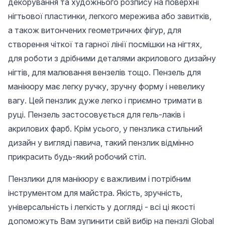
декорування та художнього розпису на поверхні
нігтьової пластинки, легкого мережива або завитків,
а також витончених геометричних фігур, для
створення чіткої та гарної лінії посмішки на нігтях,
для роботи з дрібними деталями акрилового дизайну
нігтів, для малювання вензелів тощо. Пензель для
манікюру має легку ручку, зручну форму і невелику
вагу. Цей пензлик дуже легко і приємно тримати в
руці. Пензель застосовується для гель-лаків і
акрилових фарб. Крім усього, у пензлика стильний
дизайн у вигляді павича, такий пензлик відмінно
прикрасить будь-який робочий стіл.
Пензлики для манікюру є важливим і потрібним
інструментом для майстра. Якість, зручність,
універсальність і легкість у догляді - всі ці якості
допоможуть Вам зупинити свій вибір на пензлі Global