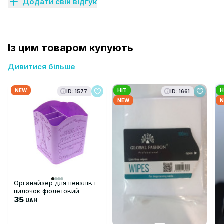
Додати свій відгук
Із цим товаром купують
Дивитися більше
NEW
HIT
H
ID: 1577
ID: 1661
NEW
N
Органайзер для пензлів і
пилочок фіолетовий
35
UAH