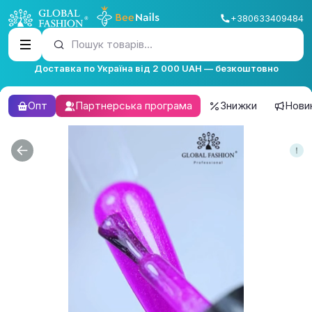
+380633409484
Пошук товарів...
Доставка по Україна від 2 000 UAH — безкоштовно
Опт
Партнерська програма
Знижки
Нови