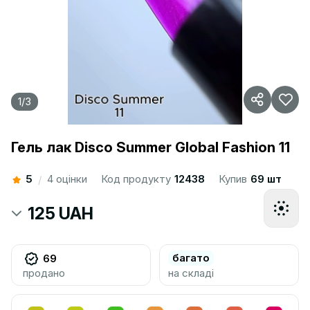
1
/
3
Гель лак Disco Summer Global Fashion 11
5
4 оцінки
Код продукту
12438
Купив
69 шт
/
125 UAH
багато
69
продано
на складі