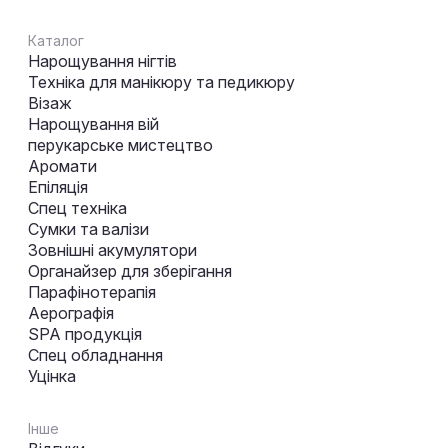
Каталог
Нарощування нігтів
Техніка для манікюру та педикюру
Візаж
Нарощування вій
перукарське мистецтво
Аромати
Епіляція
Спец техніка
Сумки та валізи
Зовнішні акумулятори
Органайзер для зберігання
Парафінотерапія
Аерографія
SPA продукція
Спец обладнання
Уцінка
Інше