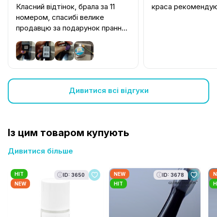
Класний відтінок, брала за 11
краса рекоменду
номером, спасибі велике
продавцю за подарунок прання,
дуже приємно. Користуюся
давно цієї серії, термін
придатності хороший
Дивитися всі відгуки
Із цим товаром купують
Дивитися більше
HIT
NEW
N
ID: 3650
ID: 3678
NEW
HIT
H