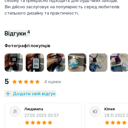
сезону та прекрасно підходить для будь-яких заходів.
Він дійсно заслуговує на популярність серед любителів
стильного дизайну та практичності.
4
Відгуки
Фотографії покупців
5
4 оцінки
Додати свій відгук
Людмила
Юлия
Л
Ю
27.02.2023 03:57
28.11.2022 