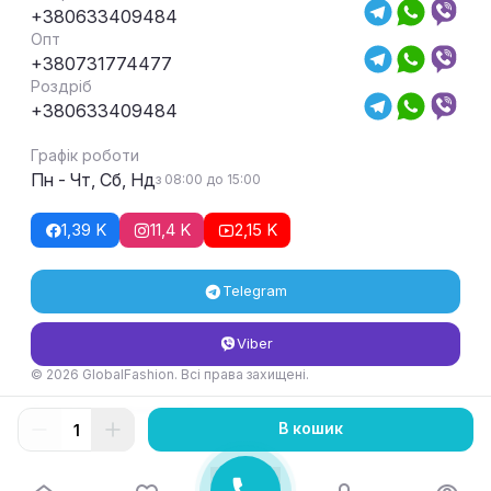
+380633409484
Опт
+380731774477
Роздріб
+380633409484
Графік роботи
Пн - Чт, Сб, Нд
з 08:00 до 15:00
1,39 K
11,4 K
2,15 K
Telegram
Viber
© 2026 GlobalFashion. Всі права захищені.
Умови повернення та обміну товару
В кошик