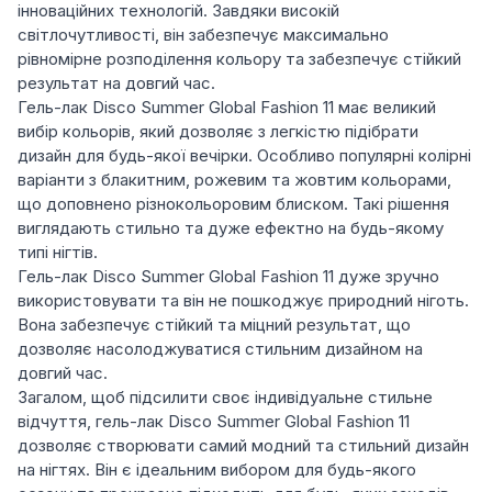
інноваційних технологій. Завдяки високій
світлочутливості, він забезпечує максимально
рівномірне розподілення кольору та забезпечує стійкий
результат на довгий час.
Гель-лак Disco Summer Global Fashion 11 має великий
вибір кольорів, який дозволяє з легкістю підібрати
дизайн для будь-якої вечірки. Особливо популярні колірні
варіанти з блакитним, рожевим та жовтим кольорами,
що доповнено різнокольоровим блиском. Такі рішення
виглядають стильно та дуже ефектно на будь-якому
типі нігтів.
Гель-лак Disco Summer Global Fashion 11 дуже зручно
використовувати та він не пошкоджує природний ніготь.
Вона забезпечує стійкий та міцний результат, що
дозволяє насолоджуватися стильним дизайном на
довгий час.
Загалом, щоб підсилити своє індивідуальне стильне
відчуття, гель-лак Disco Summer Global Fashion 11
дозволяє створювати самий модний та стильний дизайн
на нігтях. Він є ідеальним вибором для будь-якого