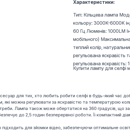
Характеристики:
Тип: Кільцева лампа Мод
кольору: 3000K-6000K ін
60 Гц Люменів: 1000LM І
мобільного) Максимальна 
теплий колір, натуральни
регульована яскравість та
регульована яскравість: 
Купити лампу для селфі 
ксесуар для тих, хто любить робити селфі в будь-який час до
м, які можна регулювати за яскравістю та температурою кол
потреби. Лампа також може обертатися на 360 градусів, що з
печує до 2,5 годин безперервної роботи. Її компактний діа
о підходить для зйомки відео, забезпечуючи оптимальне осві