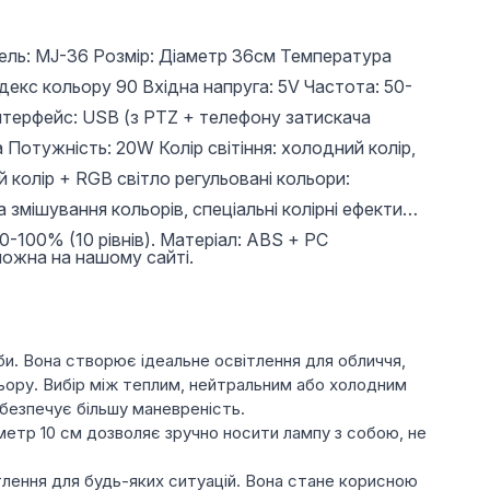
ель: MJ-36 Розмір: Діаметр 36см Температура
декс кольору 90 Вхідна напруга: 5V Частота: 50-
нтерфейс: USB (з PTZ + телефону затискача
Потужність: 20W Колір світіння: холодний колір,
й колір + RGB світло регульовані кольори:
 змішування кольорів, спеціальні колірні ефекти
10-100% (10 рівнів). Матеріал: ABS + PC
можна на нашому сайті.
би. Вона створює ідеальне освітлення для обличчя,
ьору. Вибір між теплим, нейтральним або холодним
абезпечує більшу маневреність.
метр 10 см дозволяє зручно носити лампу з собою, не
тлення для будь-яких ситуацій. Вона стане корисною