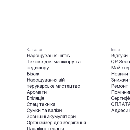
Каталог
Інше
Нарощування нігтів
Відгуки
Техніка для манікюру та
QR Secur
педикюру
Майстер
Візаж
Новини 
Нарощування вій
Знижки т
перукарське мистецтво
Ремонт 
Аромати
Помічни
Епіляція
Сертифі
Спец техніка
ОПЛАТА
Сумки та валізи
Адреси 
Зовнішні акумулятори
Органайзер для зберігання
Парафінотерапія