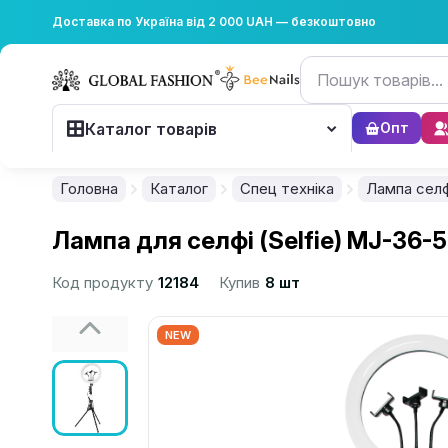
Доставка по Україна від 2 000 UAH — безкоштовно
Каталог товарів
Опт
Головна
Каталог
Спец техніка
Лампа селф
Лампа для селфі (Selfie) MJ-36-
Код продукту
12184
Купив
8 шт
NEW