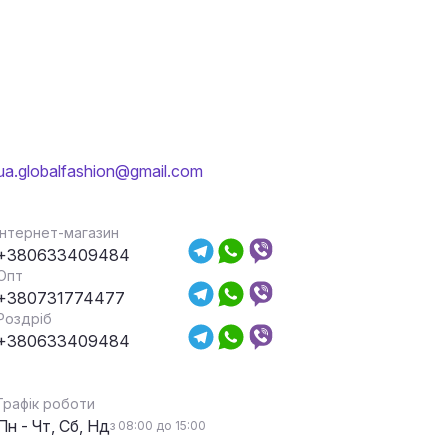
ua.globalfashion@gmail.com
Інтернет-магазин
+380633409484
Опт
+380731774477
Роздріб
+380633409484
Графік роботи
Пн - Чт, Сб, Нд
з 08:00 до 15:00