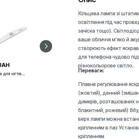
Кільцева лампа зі штати
освітлення під час прове
зачіска тощо). Світлоді
ваше обличчя м'яко й аку
створюють ефект яскрави
для телефона чудово піді
UAH
25 UAH
25 UAH
різнокольорове світло.
Переваги:
 для нігтів
Пилка для нігтів
Пилочка для нігтів
l Fashion
Global Fashion
Global Fashion
240
100/100
Плавне регулювання яскр
150/150
(жовтий), денний (зміша
димерів, розташованих н
блакитний, рожевий) Вб
верх лампи можна встано
кріпленням в паз Установ
кріпленням