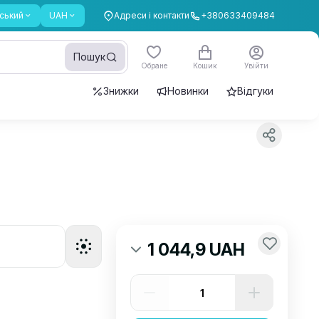
ський
UAH
Адреси і контакти
+380633409484
Пошук
Обране
Кошик
Увійти
Знижки
Новинки
Відгуки
1 044,9 UAH