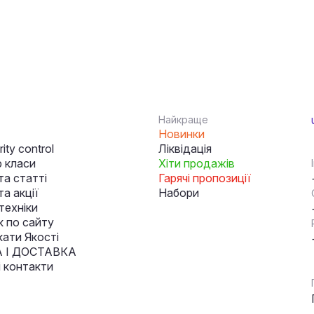
Найкраще
Новинки
ity control
Ліквідація
 класи
Хіти продажів
та статті
Гарячі пропозиції
а акції
Набори
техніки
к по сайту
кати Якості
 І ДОСТАВКА
і контакти