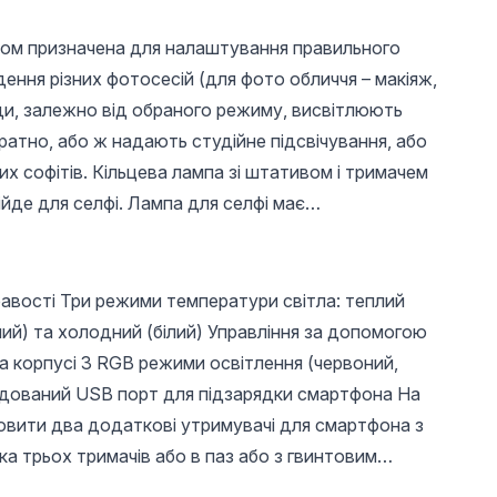
вом призначена для налаштування правильного
дення різних фотосесій (для фото обличчя – макіяж,
оди, залежно від обраного режиму, висвітлюють
ратно, або ж надають студійне підсвічування, або
х софітів. Кільцева лампа зі штативом і тримачем
йде для селфі. Лампа для селфі має
30 UAH
100 UAH
72 U
Плоский прямий
Кремовий ремувер
Смужки
пензель №6 для
для зняття вій, 7 г
депіляц
авості Три режими температури світла: теплий
гелю, Global Fashion
100 шт
ний) та холодний (білий) Управління за допомогою
а корпусі 3 RGB режими освітлення (червоний,
удований USB порт для підзарядки смартфона На
вити два додаткові утримувачі для смартфона з
ка трьох тримачів або в паз або з гвинтовим