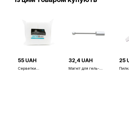
55 UAH
32,4 UAH
25 
Серветки
Магніт для гель-
Пилка
безворсові,
лаку Cateyes
Globa
середньої
180/
жорсткості, 500 шт