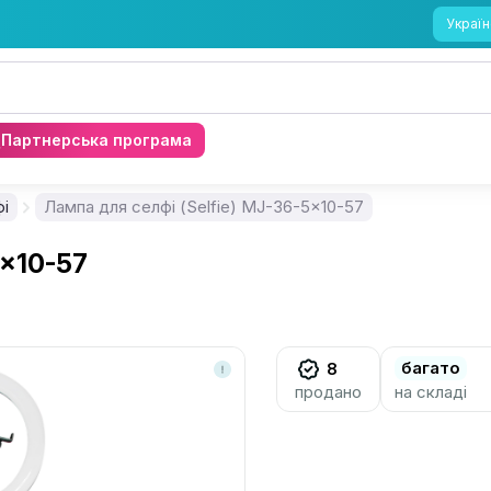
Україн
Партнерська програма
і
Лампа для селфі (Selfie) MJ-36-5x10-57
5x10-57
багато
8
продано
на складі