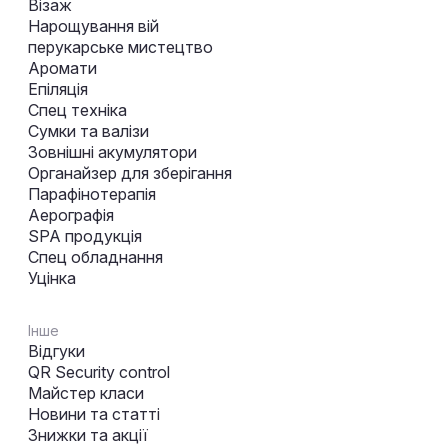
Візаж
Нарощування вій
перукарське мистецтво
Аромати
Епіляція
Спец техніка
Сумки та валізи
Зовнішні акумулятори
Органайзер для зберігання
Парафінотерапія
Аерографія
SPA продукція
Спец обладнання
Уцінка
Інше
Відгуки
QR Security control
Майстер класи
Новини та статті
Знижки та акції