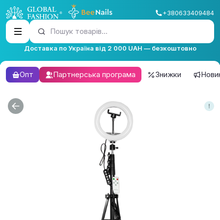
+380633409484
Пошук товарів...
Доставка по Україна від 2 000 UAH — безкоштовно
Опт
Партнерська програма
Знижки
Нови