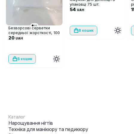
упаковці 75 шт.
р
54
1
UAH
Безворсові серветки
В кошик
середньої жорсткості, 100
шт
20
UAH
В кошик
Каталог
Нарощування нігтів
Техніка для манікюру та педикюру