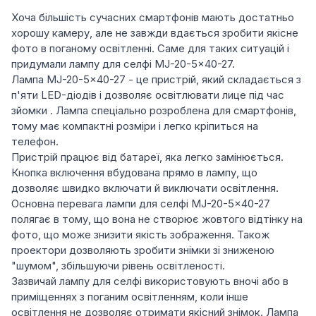
Хоча більшість сучасних смартфонів мають достатньо
хорошу камеру, але не завжди вдається зробити якісне
фото в поганому освітленні. Саме для таких ситуацій і
придумали лампу для селфі MJ-20-5x40-27.
Лампа MJ-20-5x40-27 - це пристрій, який складається з
п'яти LED-діодів і дозволяє освітлювати лице під час
зйомки . Лампа спеціально розроблена для смартфонів,
тому має компактні розміри і легко кріпиться на
телефон.
Пристрій працює від батареї, яка легко замінюється.
Кнопка включення вбудована прямо в лампу, що
дозволяє швидко включати й виключати освітлення.
Основна перевага лампи для селфі MJ-20-5x40-27
полягає в тому, що вона не створює жовтого відтінку на
фото, що може знизити якість зображення. Також
проектори дозволяють зробити знімки зі зниженою
"шумом", збільшуючи рівень освітленості.
Зазвичай лампу для селфі використовують вночі або в
приміщеннях з поганим освітленням, коли інше
освітлення не дозволяє отримати якісний знімок. Лампа