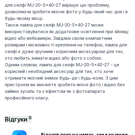
для селфі MJ-20-5x40-27 вирішує цю проблему,
дозволяючи зробити якісне фото у будь-який час дня і в
будь-якому місці.
Також лампа для селфі MJ-20-5x40-27 може
використовуватися як додаткове освітлення при зйомці
відео або вебкамери. Завдяки своїм компактним
розмірам і можливості кріплення на телефон, лампа для
селфі є дуже зручним і корисним аксесуаром для тих,
хто любить знімати відео або фото з собою.
Одним словом, лампа для селфі MJ-20-5x40-27 - це
корисний і необхідний аксесуар для тих, хто хоче
отримати якісний знімок будь-де і будь-коли. З цим
пристроєм ви зможете зробити якісні фото і відео без
зайвих зусиль та з ефектом як з фотоапарата
професійного класу.
0
Відгуки
Відгуків поки що немає, але ваш може