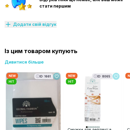
стати першим
Додати свій відгук
Із цим товаром купують
Дивитися більше
NEW
NEW
N
ID: 1661
ID: 8065
HIT
HIT
Смужки для депіляції в
С