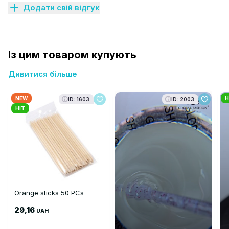
Додати свій відгук
Із цим товаром купують
Дивитися більше
NEW
H
ID: 1603
ID: 2003
HIT
Orange sticks 50 PCs
29,16
UAH