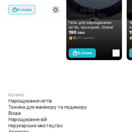
В кошик
Гель для нарощування
У
нігтів, прозорий, Global
п
Fashion Clear, 15 г
190
ш
1
UAH
А
5
(28 оцінки)
м
В кошик
Каталог
Нарощування нігтів
Техніка для манікюру та педикюру
Візаж
Нарощування вій
перукарське мистецтво
Аромати