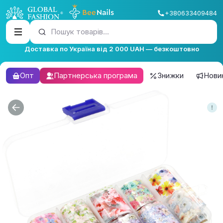
+380633409484
Пошук товарів...
Доставка по Україна від 2 000 UAH — безкоштовно
Опт
Партнерська програма
Знижки
Нови