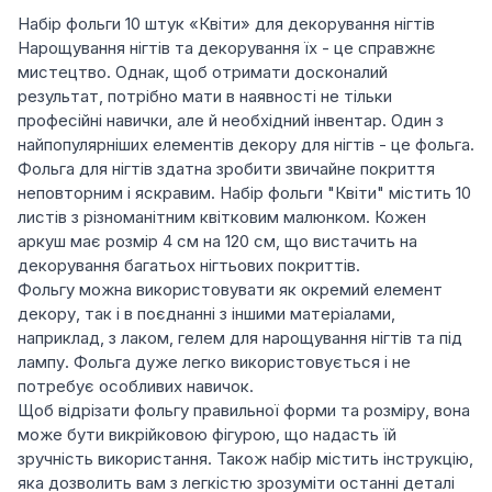
Набір фольги 10 штук «Квіти» для декорування нігтів
Нарощування нігтів та декорування їх - це справжнє
мистецтво. Однак, щоб отримати досконалий
результат, потрібно мати в наявності не тільки
професійні навички, але й необхідний інвентар. Один з
найпопулярніших елементів декору для нігтів - це фольга.
Фольга для нігтів здатна зробити звичайне покриття
неповторним і яскравим. Набір фольги "Квіти" містить 10
листів з різноманітним квітковим малюнком. Кожен
аркуш має розмір 4 см на 120 см, що вистачить на
декорування багатьох нігтьових покриттів.
Фольгу можна використовувати як окремий елемент
декору, так і в поєднанні з іншими матеріалами,
наприклад, з лаком, гелем для нарощування нігтів та під
лампу. Фольга дуже легко використовується і не
потребує особливих навичок.
Щоб відрізати фольгу правильної форми та розміру, вона
може бути викрійковою фігурою, що надасть їй
зручність використання. Також набір містить інструкцію,
яка дозволить вам з легкістю зрозуміти останні деталі