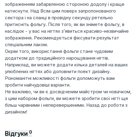
зображенням забарвленою стороною додолу і краще
натиснути. Над Всім цим поверх запропонованого
сектора і на сланці в провідну секунду ретельно
притисніть фольгу. Після того, як ви знімете фольгу, в
наслідок - у вас на нігтях з’явиться красиво-незвичайне
зображення. Рекомендується фіксувати результат
спеціальним лаком.
Окрім того, використання фольги стане чудовим
додатком до традиційного нарощування нігтів.
Наприклад, ви можете додати кілька деталей на ваших
улюблених нігтях або доповнити поект дизайну.
Різноманітні можливості фольги допоможуть вам
зробити найчудовіші варіанти.
Не важливо, чи ви є досвідченим майстром чи новачком,
з цим набором фольги, ви можете зробити свої нігті ще
більш чарівними і неперевершеними. Назад до роботи з
дизайном!
0
Відгуки