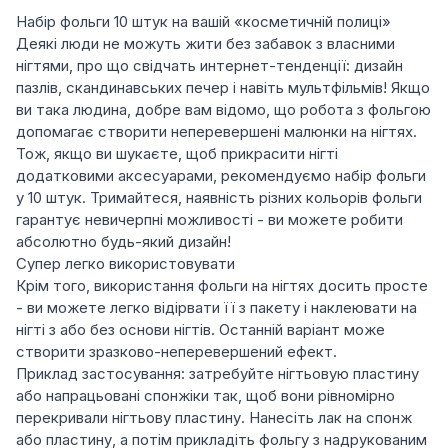
Набір фольги 10 штук на вашій «косметичній полиці»
Деякі люди не можуть жити без забавок з власними
нігтями, про що свідчать интернет-тенденції: дизайн
пазлів, скандинавських печер і навіть мультфільмів! Якщо
ви така людина, добре вам відомо, що робота з фольгою
допомагає створити неперевершені малюнки на нігтях.
Тож, якщо ви шукаєте, щоб прикрасити нігті
додатковими аксесуарами, рекомендуємо набір фольги
у 10 штук. Тримайтеся, наявність різних кольорів фольги
гарантує невичерпні можливості - ви можете робити
абсолютно будь-який дизайн!
Супер легко використовувати
Крім того, використання фольги на нігтях досить просте
- ви можете легко відірвати її з пакету і наклеювати на
нігті з або без основи нігтів. Останній варіант може
створити зразково-неперевершений ефект.
Приклад застосування: затребуйте нігтьовую пластину
або напрацьовані спонжіки так, щоб вони рівномірно
перекривали нігтьову пластину. Нанесіть лак на спонж
або пластину, а потім прикладіть фольгу з надрукованим