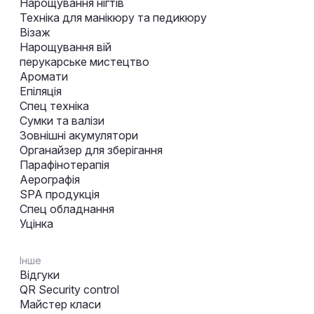
Нарощування нігтів
Техніка для манікюру та педикюру
Візаж
Нарощування вій
перукарське мистецтво
Аромати
Епіляція
Спец техніка
Сумки та валізи
Зовнішні акумулятори
Органайзер для зберігання
Парафінотерапія
Аерографія
SPA продукція
Спец обладнання
Уцінка
Інше
Відгуки
QR Security control
Майстер класи