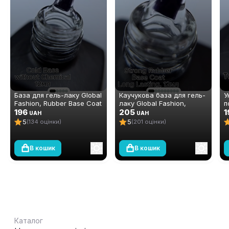
База для гель-лаку Global
Каучукова база для гель-
У
Fashion, Rubber Base Coat
лаку Global Fashion,
п
Without Chemicals 12 мл
196
Strong Long Lasting Base
205
ш
1
UAH
UAH
Coat, 12 мл
А
5
5
(134 оцінки)
(201 оцінки)
м
В кошик
В кошик
Каталог