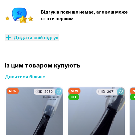
Відгуків поки що немає, але ваш може
стати першим
Додати свій відгук
Із цим товаром купують
Дивитися більше
NEW
NEW
N
ID: 2030
ID: 2071
HIT
H