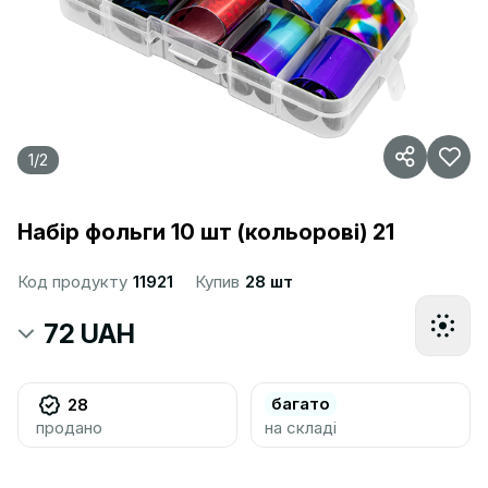
1
/
2
Набір фольги 10 шт (кольорові) 21
Код продукту
11921
Купив
28 шт
72 UAH
багато
28
продано
на складі