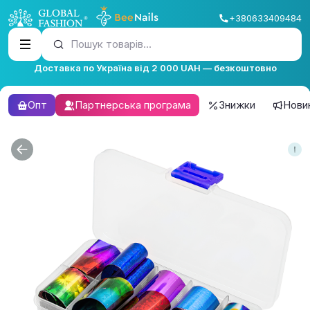
+380633409484
Пошук товарів...
Доставка по Україна від 2 000 UAH — безкоштовно
Опт
Партнерська програма
Знижки
Нови