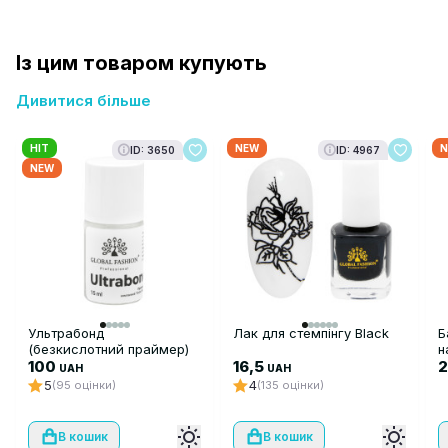
Із цим товаром купують
Дивитися більше
HIT
NEW
N
ID: 3650
ID: 4967
NEW
Ультрабонд
Лак для стемпінгу Black
Б
(безкислотний праймер)
н
Ultrabond Global Fashion,
100
16,5
н
UAH
UAH
15 мл
а
5
4
(95 оцінки)
(135 оцінки)
В кошик
В кошик