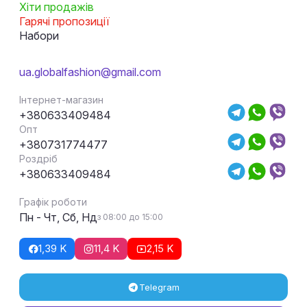
Хіти продажів
Гарячі пропозиції
Набори
ua.globalfashion@gmail.com
Інтернет-магазин
+380633409484
Опт
+380731774477
Роздріб
+380633409484
Графік роботи
Пн - Чт, Сб, Нд
з 08:00 до 15:00
1,39 K
11,4 K
2,15 K
Telegram