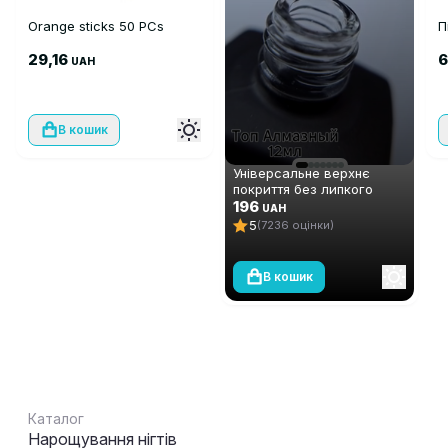
Orange sticks 50 PCs
П
29,16
UAH
В кошик
Універсальне верхнє
покриття без липкого
шару Global Fashion TOP-
196
UAH
Алмазний (топ/фініш), 12
5
(7236 оцінки)
мл
В кошик
Каталог
Нарощування нігтів