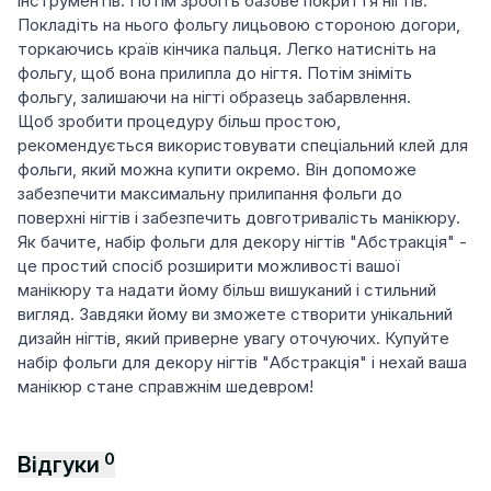
інструментів. Потім зробіть базове покриття нігтів.
Покладіть на нього фольгу лицьовою стороною догори,
торкаючись країв кінчика пальця. Легко натисніть на
фольгу, щоб вона прилипла до нігтя. Потім зніміть
фольгу, залишаючи на нігті образець забарвлення.
Щоб зробити процедуру більш простою,
рекомендується використовувати спеціальний клей для
фольги, який можна купити окремо. Він допоможе
забезпечити максимальну прилипання фольги до
поверхні нігтів і забезпечить довготривалість манікюру.
Як бачите, набір фольги для декору нігтів "Абстракція" -
це простий спосіб розширити можливості вашої
манікюру та надати йому більш вишуканий і стильний
вигляд. Завдяки йому ви зможете створити унікальний
дизайн нігтів, який приверне увагу оточуючих. Купуйте
набір фольги для декору нігтів "Абстракція" і нехай ваша
манікюр стане справжнім шедевром!
0
Відгуки