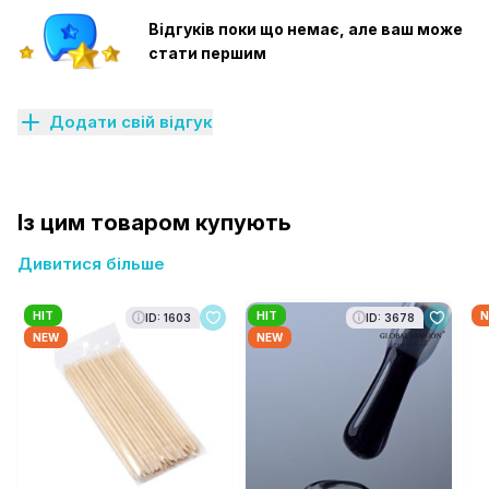
Відгуків поки що немає, але ваш може
стати першим
Додати свій відгук
Із цим товаром купують
Дивитися більше
HIT
HIT
N
ID: 1603
ID: 3678
NEW
NEW