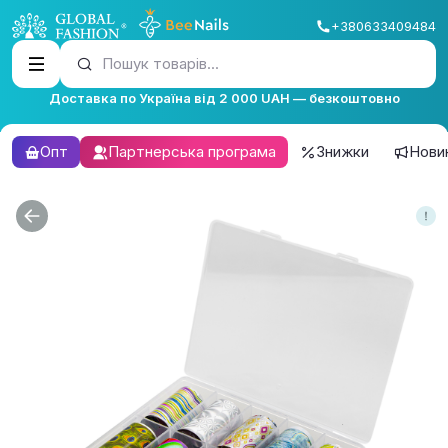
+380633409484
Пошук товарів...
Доставка по Україна від 2 000 UAH — безкоштовно
Опт
Партнерська програма
Знижки
Нови