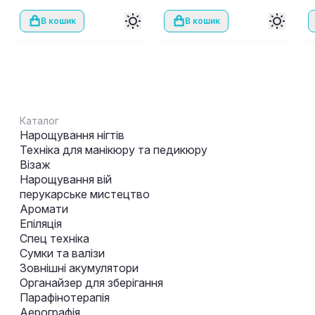
В кошик
В кошик
Каталог
Нарощування нігтів
Техніка для манікюру та педикюру
Візаж
Нарощування вій
перукарське мистецтво
Аромати
Епіляція
Спец техніка
Сумки та валізи
Зовнішні акумулятори
Органайзер для зберігання
Парафінотерапія
Аерографія