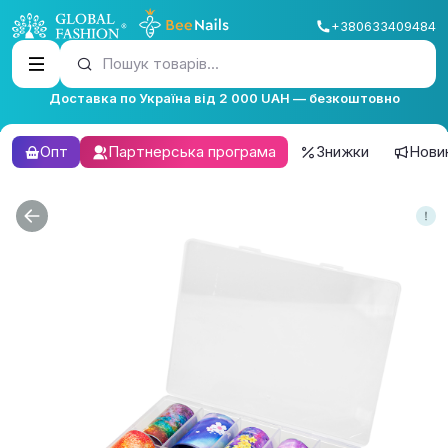
+380633409484
Пошук товарів...
Доставка по Україна від 2 000 UAH — безкоштовно
Опт
Партнерська програма
Знижки
Нови