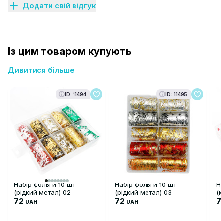
Додати свій відгук
Із цим товаром купують
Дивитися більше
ID: 11494
ID: 11495
Набір фольги 10 шт
Набір фольги 10 шт
Н
(рідкий метал) 02
(рідкий метал) 03
(
72
72
UAH
UAH