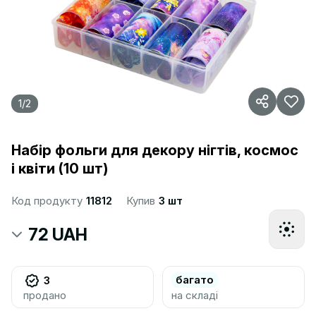
1
/
2
Набір фольги для декору нігтів, космос
і квіти (10 шт)
Код продукту
11812
Купив
3 шт
72 UAH
багато
3
продано
на складі