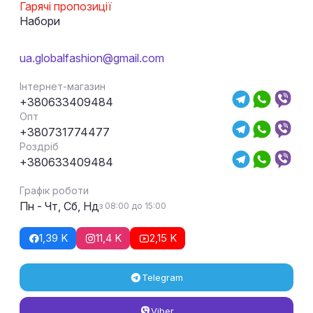
Гарячі пропозиції
Набори
ua.globalfashion@gmail.com
Інтернет-магазин
+380633409484
Опт
+380731774477
Роздріб
+380633409484
Графік роботи
Пн - Чт, Сб, Нд
з 08:00 до 15:00
1,39 K
11,4 K
2,15 K
Telegram
Viber