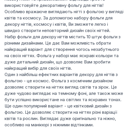
використовуйте декоративну фольгу для нігтів!
Особливо вражаюче виглядають нігті з фольгою у вигляді
квітів та космосу. За допомогою набору фольги для
декору нігтів, космосу і квітів, Ви зможете легко і
швидко створити неповторний дизайн своїх нігтей.
Набір фольги для декору нігтів містить 10 штук фольги з
різними дизайнами. Це дає Вам можливість обрати
найкращий варіант для створення чогось незабутнього
на своїх нігтях. Фольга у наборі має яскраві кольори та
дуже детальний дизайн, що дозволяє Вам зробити
найкращий вибір для своїх нігтів.
Один з найбільш ефектних варіантів декору для нігтів з
фольгою - це космос. Фольга з космічним дизайном
дозволяє створити на нігтях вигляд світів та зірок. Це
дуже чудово виглядає на темному фоні, але також може
бути успішно використане на світлих та яскравих тонах.
Ще один популярний варіант - це квітковий дизайн з
фольгою. Це дозволяє створити на нігтях різні варіації
квітів та рослин. Виглядає дуже оригінально та ніжно,
особливо на манікюрі з ніжними відтінками.