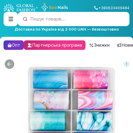
+380633409484
Пошук товарів...
Доставка по Україна від 2 000 UAH — безкоштовно
Опт
Партнерська програма
Знижки
Нови