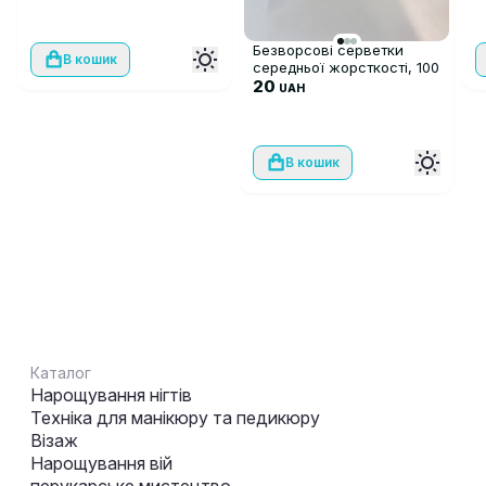
Безворсові серветки
В кошик
середньої жорсткості, 100
шт
20
UAH
В кошик
Каталог
Нарощування нігтів
Техніка для манікюру та педикюру
Візаж
Нарощування вій
перукарське мистецтво