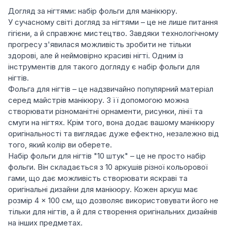
Догляд за нігтями: набір фольги для манікюру.
У сучасному світі догляд за нігтями – це не лише питання
гігієни, а й справжнє мистецтво. Завдяки технологічному
прогресу з'явилася можливість зробити не тільки
здорові, але й неймовірно красиві нігті. Одним із
інструментів для такого догляду є набір фольги для
нігтів.
Фольга для нігтів – це надзвичайно популярний матеріал
серед майстрів манікюру. З її допомогою можна
створювати різноманітні орнаменти, рисунки, лінії та
смуги на нігтях. Крім того, вона додає вашому манікюру
оригінальності та виглядає дуже ефектно, незалежно від
того, який колір ви оберете.
Набір фольги для нігтів "10 штук" – це не просто набір
фольги. Він складається з 10 аркушів різної кольорової
гами, що дає можливість створювати яскраві та
оригінальні дизайни для манікюру. Кожен аркуш має
розмір 4 × 100 см, що дозволяє використовувати його не
тільки для нігтів, а й для створення оригінальних дизайнів
на інших предметах.