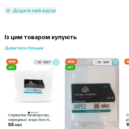
Додати свій відгук
Із цим товаром купують
Дивитися більше
NEW
NEW
N
ID: 1637
ID: 1661
HIT
HIT
Серветки безворсові,
С
середньої жорсткості,
р
500 шт
55
1
UAH