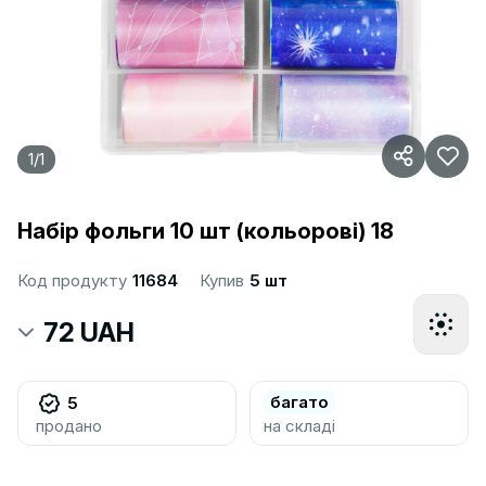
1
/
1
Набір фольги 10 шт (кольорові) 18
Код продукту
11684
Купив
5 шт
72 UAH
багато
5
продано
на складі