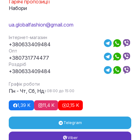
Гарячі пропозиції
Набори
ua.globalfashion@gmail.com
Інтернет-магазин
+380633409484
Опт
+380731774477
Роздріб
+380633409484
Графік роботи
Пн - Чт, Сб, Нд
з 08:00 до 15:00
1,39 K
11,4 K
2,15 K
Telegram
Viber