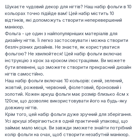
Шукаєте чудовий декор для нігтів? Наш набір фольги в 10
кольорах точно підійде вам! Цей набір містить 10
відтінків, які допоможуть створити неперевершений
манікюр.
Фольга - це один з найпопулярніших матеріалів для
дизайну нігтів. Її легко застосовувати і можна створити
безліч різних дизайнів. Не знаєте, як користуватися
фольгою? Не хвилюйтеся! Цей набір фольги включає
інструкцію з крок за кроком ілюстраціями. Ви можете
бути впевнені, що зможете створити прекрасний дизайн
нігтів самостійно.
Наш набір фольги включає 10 кольорів: синій, зелений,
жовтий, рожевий, червоний, фіолетовий, бронзовий і
золотий. Кожен аркуш фольги має розмір близько 4см х
120см, що дозволяє використовувати його на будь-яку
довжину нігтів.
Крім того, цей набір фольги дуже зручний для зберігання.
Усі аркуші зберігаються в одній практичній упаковці, що
займає мало місця. Ви завжди зможете знайти потрібний
колір фольги на очах, щоб створити незабутній манікюр.