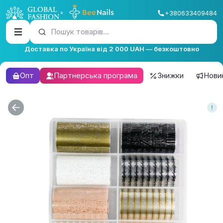
+380633409484
Пошук товарів...
Доставка по Україна від 2 000 UAH — безкоштовно
Опт
Партнерська програма
Знижки
Нови