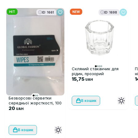
HIT
NEW
ID: 1661
ID: 1698
Скляний стаканчик для
П
рідин, прозорий
н
15,75
1
UAH
Безворсові серветки
В кошик
середньої жорсткості, 100
шт
20
UAH
В кошик